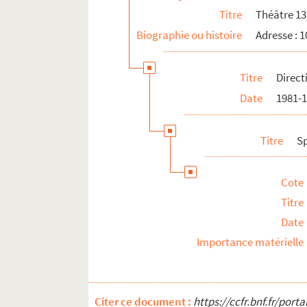
4-AFF-002389-(30). La fugitive
Titre
Théâtre 13
4-AFF-002389-(31). Le fusil de ch
Biographie ou histoire
Adresse : 
4-AFF-002389-(33). Garde à vue
4-AFF-002389-(34). Guérison amé
Titre
Direct
4-AFF-002389-(36). Hôtel des ép
Date
1981-
4-AFF-002389-(37). Indépendanc
4-AFF-002389-(38). Ismène
Titre
S
4-AFF-002389-(39). La Jeanne de 
4-AFF-002389-(40). Le jeu de l'a
Cote
Titre
4-AFF-002389-(41). Jock
Date
4-AFF-002389-(42). Le jour où De
Importance matérielle
4-AFF-002389-(43). Long voyage v
4-AFF-002389-(44). La main bleu
4-AFF-002389-(46). Médée
Citer ce document :
https://ccfr.bnf.fr/por