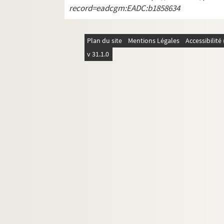
4-AFF-002389-(47). La mer est tro
record=eadcgm:EADC:b1858634
4-AFF-002389-(48). La mouette
4-AFF-002389-(49). Le noël du lo
Plan du site
Mentions Légales
Accessibilit
4-AFF-002389-(50). Nuit d'amour
v 31.1.0
4-AFF-002389-(51). Valses n°6 ; Le
4-AFF-002389-(52). Oh, les beaux 
4-AFF-002389-(53). Oleanna
4-AFF-002389-(54). Peppino
4-AFF-002389-(55). Une petite do
4-AFF-002389-(56). Le piège de 
4-AFF-002389-(57). La quille
4-AFF-002389-(58). Le rôdeur
4-AFF-002389-(59). Le rouge aux 
4-AFF-002389-(60). Une saga de fi
4-AFF-002389-(62). Satire à la ru