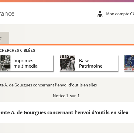
rie-Brigitte Laurent, de Maurice Huré, de l'a...
rance
Mon compte C
6 juin 1711. Nombreux échantillons de tissus. Les...
ntillons de fils et tissus divers.
E
otre temps.
CHERCHES CIBLÉES
Imprimés
Base
914-1919 et 1919-1932.
multimédia
Patrimoine
e A. de Gourgues concernant l'envoi d'outils en silex
ns lui donnant des nouvelles et l'invitant à Abbevil...
Notice
1 sur 1
vicomte A. de Gourgues concernant des erreurs dans so...
Gourgues concernant des copies d'objets antiques
mte A. de Gourgues concernant l'envoi d'outils en silex
ins concernant ses articles et un mariage dans sa fam...
ale d'émulation d'Abbeville envoyé à M. des Moulins