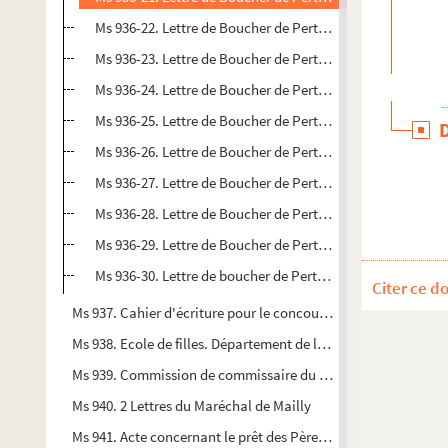
Ms 936-22. Lettre de Boucher de Perthes à Charles des Mo
Ms 936-23. Lettre de Boucher de Perthes à Charles des M
Ms 936-24. Lettre de Boucher de Perthes à Charles des Mo
Ms 936-25. Lettre de Boucher de Perthe au vicomte de Gourg
Ms 936-26. Lettre de Boucher de Perthe à Charles des Mou
Ms 936-27. Lettre de Boucher de Perthe à Charles des Mou
Ms 936-28. Lettre de Boucher de Perthe au vicomte A. de 
Ms 936-29. Lettre de Boucher de Perthe au vicomte A. de
Ms 936-30. Lettre de boucher de Perthe au vicomte A.de G
Citer ce d
Ms 937. Cahier d'écriture pour le concours de l'année 1850, par
Ms 938. Ecole de filles. Département de la Somme, arrondiss
Ms 939. Commission de commissaire du Roi près le tribunal du 
Ms 940. 2 Lettres du Maréchal de Mailly
Ms 941. Acte concernant le prêt des Pères Jésuites d'Amiens a