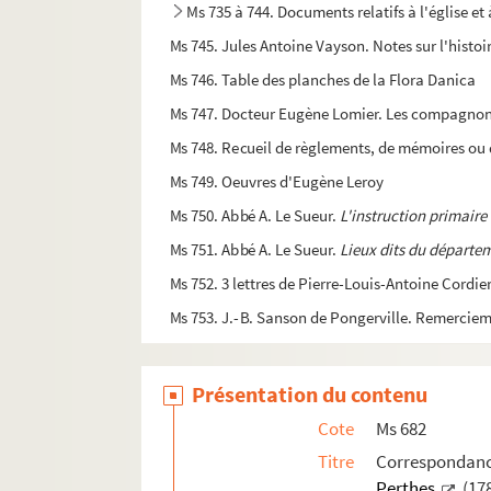
Ms 735 à 744. Documents relatifs à l'église et 
Ms 745. Jules Antoine Vayson. Notes sur l'hist
Ms 746. Table des planches de la Flora Danica
Ms 747. Docteur Eugène Lomier. Les compagnons
Ms 748. Recueil de règlements, de mémoires ou 
Ms 749. Oeuvres d'Eugène Leroy
Ms 750. Abbé A. Le Sueur.
L'instruction primair
Ms 751. Abbé A. Le Sueur.
Lieux dits du départ
Ms 752. 3 lettres de Pierre-Louis-Antoine Cordier
Ms 753. J.-B. Sanson de Pongerville. Remerciem
Ms 754. Délibération des Juges-Consuls des mar
Ms 755. Pièces concernant la bibliothèque publ
Présentation du contenu
Ms 756. Denise Manier.
Picot, terroriste du distr
Cote
Ms 682
Ms 757. Inventaire après le décès de Louis Beauv
Titre
Corresponda
Perthes
(17
Ms 758. Noms des personnages qui ont illustré l