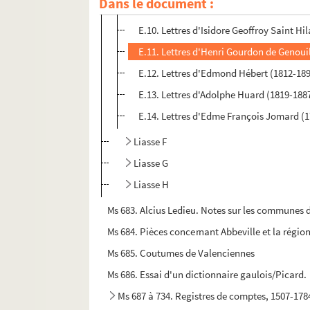
Dans le document :
E.9. Lettres d'Hugh Falconer (1808-1865
E.10. Lettres d'Isidore Geoffroy Saint Hi
E.11. Lettres d'Henri Gourdon de Genoui
E.12. Lettres d'Edmond Hébert (1812-189
E.13. Lettres d'Adolphe Huard (1819-1887
E.14. Lettres d'Edme François Jomard (
Liasse F
Liasse G
Liasse H
Ms 683. Alcius Ledieu. Notes sur les communes 
Ms 684. Pièces concernant Abbeville et la région
Ms 685. Coutumes de Valenciennes
Ms 686. Essai d'un dictionnaire gaulois/Picard.
Ms 687 à 734. Registres de comptes, 1507-178