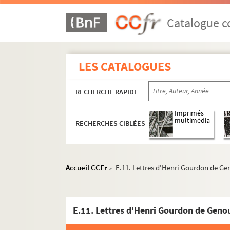
Catalogue co
LES CATALOGUES
RECHERCHE RAPIDE
Imprimés
multimédia
RECHERCHES CIBLÉES
Accueil CCFr
E.11. Lettres d'Henri Gourdon de Ge
>
Ms 526. François-César Louandre. Analyses somma
Ms 527 . Pièces concernant des immeubles et des 
E.11. Lettres d'Henri Gourdon de Geno
Ms 528 à 681. Fonds du Grosriez. Généalogies 