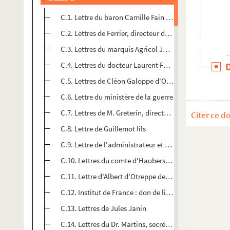
C.1. Lettre du baron Camille Fain du cabinet du Roi
C.2. Lettres de Ferrier, directeur des douanes
C.3. Lettres du marquis Agricol Joseph Fortia d'Urban
C.4. Lettres du docteur Laurent Fossati
C.5. Lettres de Cléon Galoppe d'Onquaire
C.6. Lettre du ministère de la guerre
C.7. Lettres de M. Greterin, directeur des douanes
Citer ce d
C.8. Lettre de Guillemot fils
C.9. Lettre de l'administrateur et directeur général d
C.10. Lettres du comte d'Haubersart
C.11. Lettre d'Albert d'Otreppe de Bouvette, président 
C.12. Institut de France : don de livres
C.13. Lettres de Jules Janin
C.14. Lettres du Dr. Martins, secrétaire de la classe