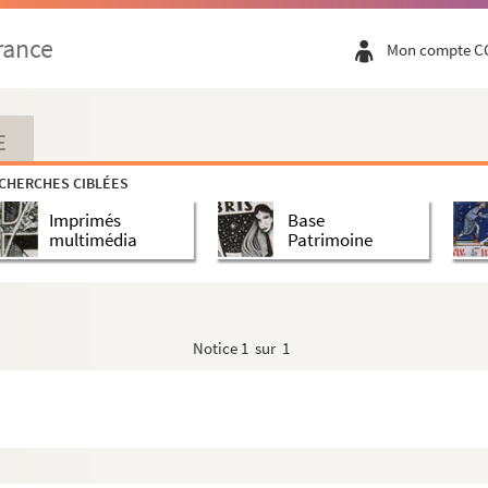
rance
Mon compte C
E
CHERCHES CIBLÉES
Imprimés
Base
multimédia
Patrimoine
Notice
1 sur 1