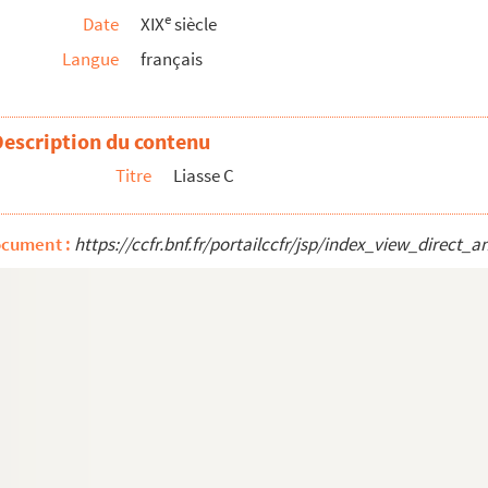
e
Date
XIX
siècle
Langue
français
 (1756-1843)
Description du contenu
Titre
Liasse C
ocument :
https://ccfr.bnf.fr/portailccfr/jsp/index_view_dire
es douanes, M. Hain (?)
de l'Institut archéologique liégeois
 de physique et de mathématiques de l'Académie Bavaro...