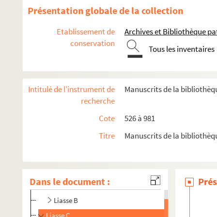
Présentation globale de la collection
Etablissement de
Archives et Bibliothèque p
conservation
Tous les inventaires
Intitulé de l'instrument de
Manuscrits de la bibliothè
recherche
Cote
526 à 981
Ms 526. François-César Louandre. Analyses sommaires d'actes e
Titre
Manuscrits de la bibliothè
Ms 527 . Pièces concernant des immeubles et des terres sis à A
Ms 528 à 681. Fonds du Grosriez. Généalogies des familles 
Ms 682. Correspondance adressée à Jacques Boucher de Créve
Dans le document :
Prés
Liasse A
Liasse B
Liasse C