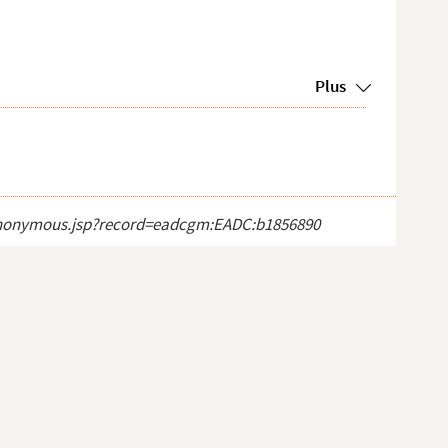
Plus
ct_anonymous.jsp?record=eadcgm:EADC:b1856890