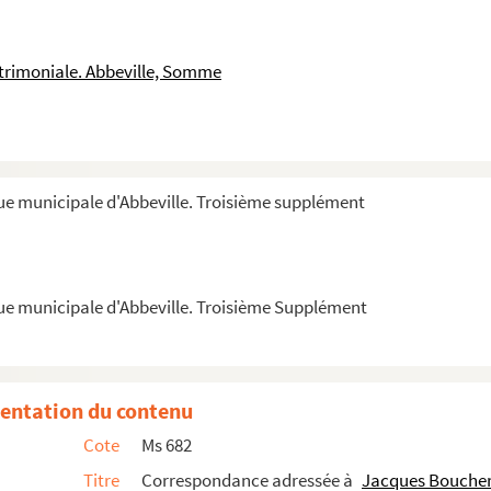
atrimoniale. Abbeville, Somme
que municipale d'Abbeville. Troisième supplément
t notes relatives à la maladrerie de Val de Bui...
que municipale d'Abbeville. Troisième Supplément
bbeville et dans les environs, 1436-1809 ;Pièc...
d'Abbeville et de l'ancien Comté de Ponthieu.
coeur de Perthes (1788-1868).
entation du contenu
Cote
Ms 682
Titre
Correspondance adressée à
Jacques Boucher