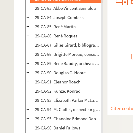
29-CA-83. Abbé Vincent Sennalda
29-CA-84. Joseph Combels
29-CA-85. René Martin
29-CA-86. René Roques
29-CA-87. Gilles Girard, bibliographie sur Lescarbot
29-CA-88. Brigitte Moreau, conservateur à la BnF, d
29-CA-89. René Baudry, archives publiques du Canad
29-CA-90. Douglas C. Hoore
29-CA-91. Eleanor Roach
29-CA-92. Kunze, Konrad
29-CA-93. Elizabeth Parker McLahlan
Citer ce d
29-CA-94. M. Caillet, inspecteur général des biblioth
29-CA-95. Chanoine Edmond Dantres
29-CA-96. Daniel Fallows