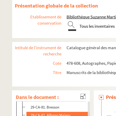
29-CA-68. Professeur Dr. Werner Beierwalter
Présentation globale de la collection
29-CA-69. Gregory Tullice
Etablissement de
Bibliothèque Suzanne Marti
29-CA-70. Lucentini, Paolo
conservation
Tous les inventaires
29-CA-71. Bernard McGinn
29-CA-72. Michel Aubineau, directeur des recherches
29-CA-73. Dr. Michael Lapidge
Intitulé de l'instrument de
Catalogue général des manu
29-CA-74. Christe
recherche
29-CA-75. Maurice Gandillac
Cote
478-608, Autographes, Papi
29-CA-76. Jean Pépin
Titre
Manuscrits de la bibliothè
29-CA-77. Hadot, Pierre
29-CA-78. Elena Felia Bellinotto
29-CA-79. Francis Bentin
Dans le document :
Prés
29-CA-80. Colette Jeudy
29-CA-81. Bresson
29-CA-82. Alfonso Maieru