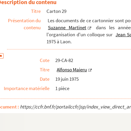
Description du contenu
Titre
Carton 29
Présentation du
Les documents de ce cartonnier sont post
contenu
Suzanne Martinet
dans les années
l'organisation d'un colloque sur
Jean S
1975 à Laon.
épartement des imprimés
Cote
29-CA-82
a
Titre
Alfonso Maieru
Date
19 juin 1975
Importance matérielle
1 pièce
ocument :
https://ccfr.bnf.fr/portailccfr/jsp/index_view_dire
èques