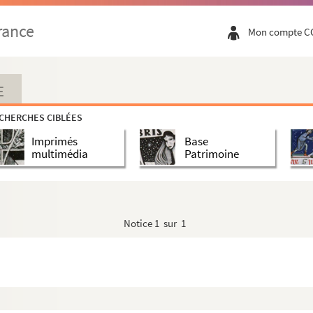
llier
rance
Mon compte C
de Bruxelles
E
CHERCHES CIBLÉES
Imprimés
Base
multimédia
Patrimoine
Notice
1 sur 1