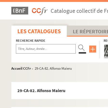
29-CA-54. Charles Theauzellie (?), professeur à Montpe
Catalogue collectif de F
29-CA-55. Foussard, J-C
29-CA-56. Jean Priaux, professeur à l'université libre 
29-CA-57. Stock, professeur à l'université de Toronto
LES CATALOGUES
LE RÉPERTOIR
29-CA-58. Jean Chatillon
RECHERCHE RAPIDE
RE
29-CA-59. Jean Jolivet, professeur
29-CA-60. E. Jeauneau, professeur
29-CA-61. Paul Vignaux, professeur
29-CA-62. Madec Goulven , professeur
Accueil CCFr
29-CA-82. Alfonso Maieru
>
29-CA-63. Jean Trouillard, professeur
29-CA-64. Jean Vezin, conservateur
29-CA-65. David X., university of Dallas
29-CA-82. Alfonso Maieru
29-CA-66. Gandolf Schimpf
29-CA-67. Barbara Münxelhaus