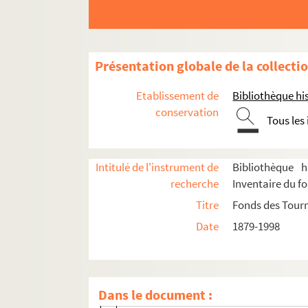
Saison 1957-1958
Eté 1958
Eté 1959
Présentation globale de la collecti
Saison 1958-1959
Etablissement de
Bibliothèque his
Saison 1966-1967
conservation
Tous les
Saison 1967-1968
Saison 1968-1969
Intitulé de l'instrument de
Bibliothèque h
Saison 1969-1970
recherche
Inventaire du f
Saison 1970-1971
Titre
Fonds des Tour
Saison 1971-1972
Date
1879-1998
Saison 1972-1973
Saison 1973-1974
Saison 1974-1975
Dans le document :
Saison 1975-1976