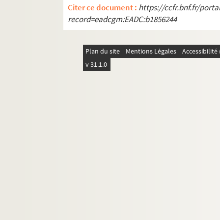
Citer ce document :
https://ccfr.bnf.fr/por
record=eadcgm:EADC:b1856244
Plan du site
Mentions Légales
Accessibilit
v 31.1.0