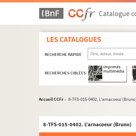
Eté 1950
Catalogue co
Eté 1951
Saison 1950-1951
Saison 1951-1952
LES CATALOGUES
Eté 1952
Eté 1953
RECHERCHE RAPIDE
Saison 1952-1953
Imprimés
Saison 1953-1954
multimédia
RECHERCHES CIBLÉES
Eté 1954
Eté 1955
Saison 1954-1955
Accueil CCFr
8-TFS-015-0402. L'arnacoeur (Bruno
>
Saison 1955-1956
Eté 1956
8-TFS-015-0402. L'arnacoeur (Bruno)
Eté 1957
Saison 1956-1957