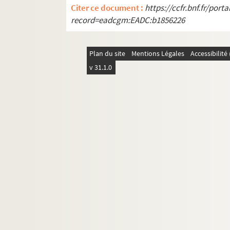
Citer ce document :
https://ccfr.bnf.fr/por
record=eadcgm:EADC:b1856226
Plan du site
Mentions Légales
Accessibilit
v 31.1.0