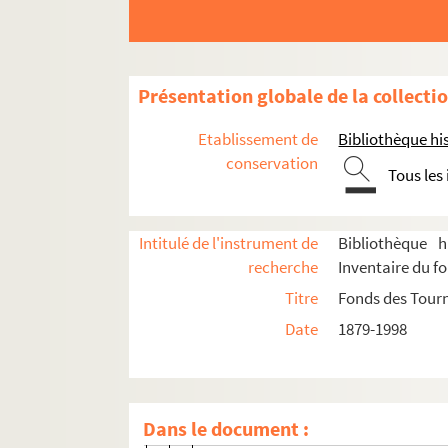
Saison 1957-1958
Eté 1958
Eté 1959
Présentation globale de la collecti
Saison 1958-1959
Etablissement de
Bibliothèque his
Saison 1966-1967
conservation
Tous les
Saison 1967-1968
Saison 1968-1969
Saison 1969-1970
Intitulé de l'instrument de
Bibliothèque h
recherche
Inventaire du f
Saison 1970-1971
Titre
Fonds des Tour
Saison 1971-1972
Date
1879-1998
Saison 1972-1973
Saison 1973-1974
Saison 1974-1975
Dans le document :
8-TFS-015-0394. Adorable Julia (Sa