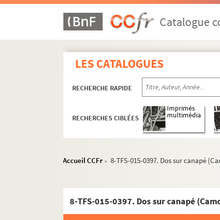
Eté 1950
Eté 1951
Catalogue co
Saison 1950-1951
Saison 1951-1952
LES CATALOGUES
Eté 1952
Eté 1953
RECHERCHE RAPIDE
Saison 1952-1953
Imprimés
Saison 1953-1954
multimédia
RECHERCHES CIBLÉES
Eté 1954
Eté 1955
Saison 1954-1955
Accueil CCFr
8-TFS-015-0397. Dos sur canapé (Ca
>
Saison 1955-1956
Eté 1956
8-TFS-015-0397. Dos sur canapé (Camo
Eté 1957
Saison 1956-1957