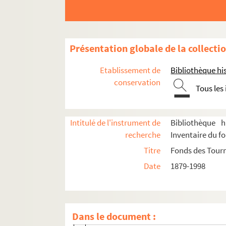
Saison 1953-1954
Eté 1954
Eté 1955
Présentation globale de la collecti
Saison 1954-1955
Etablissement de
Bibliothèque his
Saison 1955-1956
conservation
Tous les
Eté 1956
Eté 1957
Intitulé de l'instrument de
Bibliothèque h
Saison 1956-1957
recherche
Inventaire du f
Saison 1957-1958
Titre
Fonds des Tour
Eté 1958
Date
1879-1998
Eté 1959
Saison 1958-1959
Saison 1966-1967
Dans le document :
Saison 1967-1968