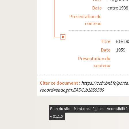
Photographies, portraits
Date
entre 1938
Inventaire des archives Tournées Baret
Présentation du
contenu
Titre
Eté 19
Date
1959
Présentation du
contenu
Citer ce document :
https://ccfr.bnf.fr/por
record=eadcgm:EADC:b1855580
Plan du site
Mentions Légales
Accessibilit
v 31.1.0