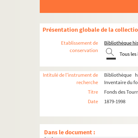
Eté 1951
Saison 1950-1951
Saison 1951-1952
Présentation globale de la collecti
Eté 1952
Eté 1953
Etablissement de
Bibliothèque his
Saison 1952-1953
conservation
Tous les
Saison 1953-1954
Eté 1954
Intitulé de l'instrument de
Bibliothèque h
Eté 1955
recherche
Inventaire du f
Saison 1954-1955
Titre
Fonds des Tour
Saison 1955-1956
Date
1879-1998
Eté 1956
Eté 1957
Saison 1956-1957
Dans le document :
Saison 1957-1958