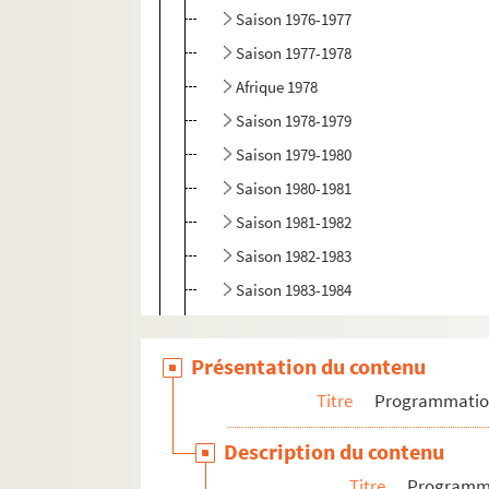
Saison 1976-1977
Saison 1977-1978
Afrique 1978
Saison 1978-1979
Saison 1979-1980
Saison 1980-1981
Saison 1981-1982
Saison 1982-1983
Saison 1983-1984
Saison 1984-1985
Saison 1985-1986
Présentation du contenu
Saison 1986-1987
Titre
Programmati
Relevés de mise en scène, textes et parti
Description du contenu
Photographies de scènes et de décors
Titre
Programm