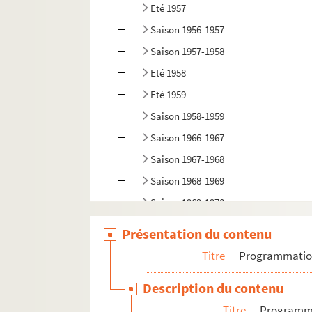
Eté 1957
Saison 1956-1957
Saison 1957-1958
Eté 1958
Eté 1959
Saison 1958-1959
Saison 1966-1967
Saison 1967-1968
Saison 1968-1969
Saison 1969-1970
Saison 1970-1971
Présentation du contenu
Saison 1971-1972
Titre
Programmati
Saison 1972-1973
Description du contenu
Saison 1973-1974
Titre
Programm
Saison 1974-1975