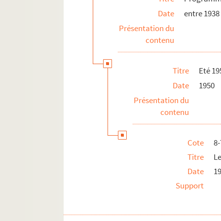
Date
entre 1938
Saison 1975-1976
Présentation du
Saison 1976-1977
contenu
Saison 1977-1978
Afrique 1978
Titre
Eté 19
Saison 1978-1979
Date
1950
Saison 1979-1980
Présentation du
Saison 1980-1981
contenu
Saison 1981-1982
Saison 1982-1983
Cote
8
Saison 1983-1984
Titre
Le
Saison 1984-1985
Date
1
Saison 1985-1986
Support
Saison 1986-1987
Relevés de mise en scène, textes et parti