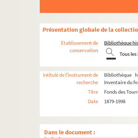
Journal des tournées
Programmes
Année 1938
Présentation globale de la collecti
Année 1939
Etablissement de
Bibliothèque his
Années 1944 à 1949
conservation
Tous les
Eté 1948
Eté 1949
Intitulé de l'instrument de
Bibliothèque h
Saison 1948-1949
recherche
Inventaire du f
Saison 1949-1950
Titre
Fonds des Tour
Eté 1950
Date
1879-1998
8-TFS-015-0246. Cabrioles (Roger-F
8-TFS-015-0247. Désiré (Guitry)
8-TFS-015-0248. La galette des rois
Dans le document :
8-TFS-015-0249. George et Margaret 