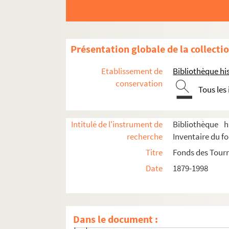
Présentation globale de la collecti
Etablissement de
Bibliothèque his
Administration
conservation
Tous les
Programmation
Affiches
Intitulé de l'instrument de
Bibliothèque h
Journal des tournées
recherche
Inventaire du f
Programmes
Titre
Fonds des Tour
Année 1938
Date
1879-1998
Année 1939
Années 1944 à 1949
Eté 1948
Dans le document :
Eté 1949