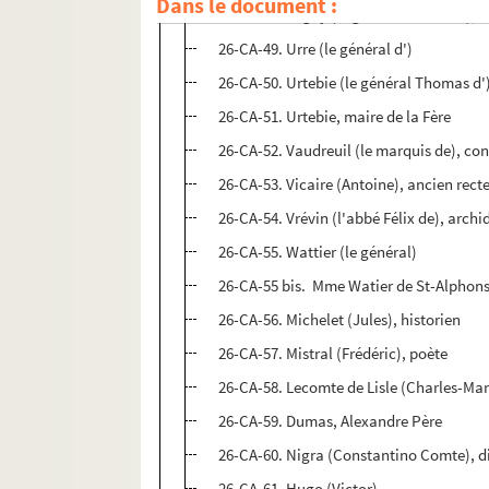
Dans le document :
26-CA-48. Tugny (le général baron de), a
26-CA-49. Urre (le général d')
26-CA-50. Urtebie (le général Thomas d'
26-CA-51. Urtebie, maire de la Fère
26-CA-52. Vaudreuil (le marquis de), con
26-CA-53. Vicaire (Antoine), ancien recte
26-CA-54. Vrévin (l'abbé Félix de), arch
26-CA-55. Wattier (le général)
26-CA-55 bis. Mme Watier de St-Alphon
26-CA-56. Michelet (Jules), historien
26-CA-57. Mistral (Frédéric), poète
26-CA-58. Lecomte de Lisle (Charles-Mar
26-CA-59. Dumas, Alexandre Père
26-CA-60. Nigra (Constantino Comte), d
26-CA-61. Hugo (Victor)