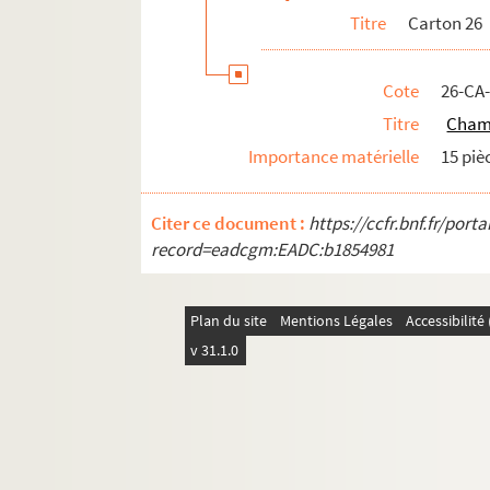
Titre
Carton 26
Cote
26-CA
Titre
Champ
Importance matérielle
15 piè
Citer ce document :
https://ccfr.bnf.fr/por
record=eadcgm:EADC:b1854981
Plan du site
Mentions Légales
Accessibilit
v 31.1.0