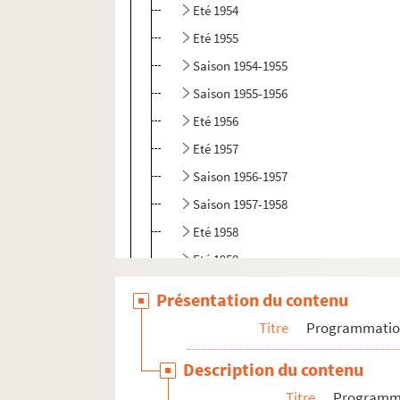
Eté 1954
Eté 1955
Saison 1954-1955
Saison 1955-1956
Eté 1956
Eté 1957
Saison 1956-1957
Saison 1957-1958
Eté 1958
Eté 1959
Saison 1958-1959
Présentation du contenu
Saison 1966-1967
Titre
Programmati
Saison 1967-1968
Description du contenu
Saison 1968-1969
Titre
Programm
Saison 1969-1970