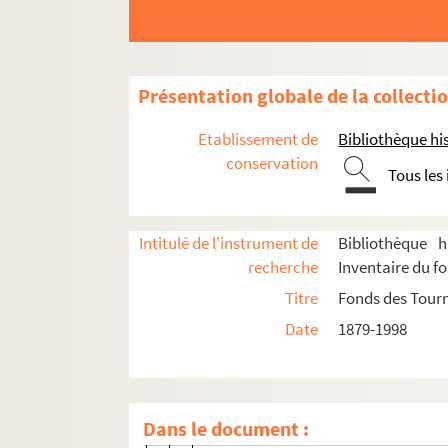
Administration
Présentation globale de la collecti
Programmation
Etablissement de
Bibliothèque his
Affiches
conservation
Tous les
Journal des tournées
Programmes
Intitulé de l'instrument de
Bibliothèque h
Année 1938
recherche
Inventaire du f
Année 1939
Titre
Fonds des Tour
Années 1944 à 1949
Date
1879-1998
Eté 1948
Eté 1949
8-TFS-015-0227. L'amant de Bornéo 
Dans le document :
8-TFS-015-0228. Duo (Géraldy, d'apr