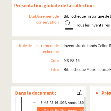
S
Présentation globale de la collection
T
Etablissement de
Bibliothèque historique de la
U
conservation
V
Tous les inventaires
W
X-Z
Intitulé de l'instrument de
Inventaire du fonds Céline
Correspondants non identifiés désignés par u
recherche
Correspondants non identifiés
Cote
MS-FS-16
8-MS-FS-16-1360. Année 1860
Titre
Bibliothèque Marie-Louise 
4-MS-FS-16-0993. Année 1866
8-MS-FS-16-1357. Année 1867
4-MS-FS-16-0726. Année 1885
Dans le document :
Prés
8-MS-FS-16-1091. Année 1888
8-MS-FS-16-1092. Année 1890
8-MS-FS-16-1093. Année 1899