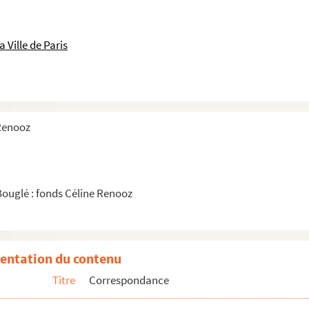
 Ville de Paris
 Renooz
n prénom
Bouglé : fonds Céline Renooz
entation du contenu
Titre
Correspondance