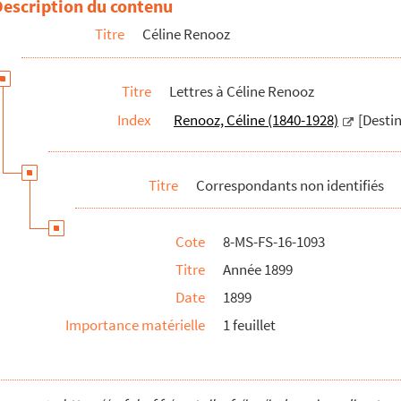
Description du contenu
Titre
Céline Renooz
Titre
Lettres à Céline Renooz
Index
Renooz, Céline (1840-1928)
[Destin
Titre
Correspondants non identifiés
Cote
8-MS-FS-16-1093
Titre
Année 1899
Date
1899
Importance matérielle
1 feuillet
et reçues entre 1880 et 1892