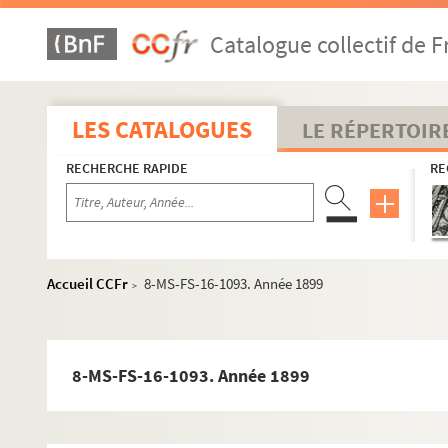
E
Catalogue collectif de F
F
G
H
LES CATALOGUES
LE RÉPERTOIR
I
RECHERCHE RAPIDE
RE
J
K
L
M
Accueil CCFr
8-MS-FS-16-1093. Année 1899
>
N
O
P
8-MS-FS-16-1093. Année 1899
Q
R