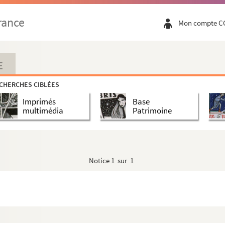
rance
Mon compte C
E
CHERCHES CIBLÉES
Imprimés
Base
multimédia
Patrimoine
Notice
1 sur 1