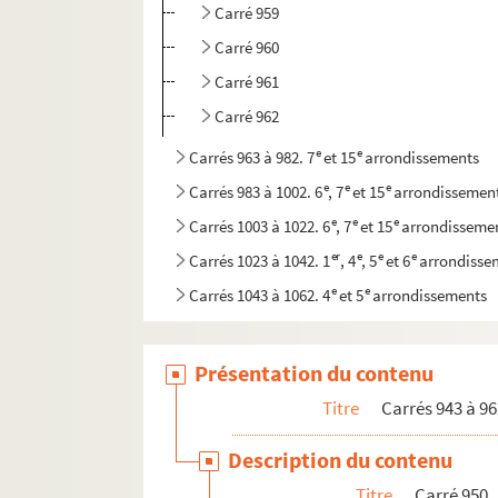
Carré 959
Carré 960
Carré 961
Carré 962
e
e
Carrés 963 à 982. 7
et 15
arrondissements
e
e
e
Carrés 983 à 1002. 6
, 7
et 15
arrondissemen
e
e
e
Carrés 1003 à 1022. 6
, 7
et 15
arrondisseme
er
e
e
e
Carrés 1023 à 1042. 1
, 4
, 5
et 6
arrondisse
e
e
Carrés 1043 à 1062. 4
et 5
arrondissements
e
e
e
e
e
Carrés 1063 à 1082. 4
, 5
, 11
, 12
et 13
arron
e
e
Carrés 1083 à 1102. 11
et 12
arrondissement
Présentation du contenu
Titre
Carrés 943 à 96
Description du contenu
Titre
Carré 950