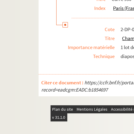
Index
Paris (Fra
Cote
2-DP-
Titre
Champ
Importance matérielle
1 lot 
Technique
diapos
Citer ce document :
https://ccfr.bnf.fr/por
record=eadcgm:EADC:b1854697
Plan du site
Mentions Légales
Accessibilit
v 31.1.0