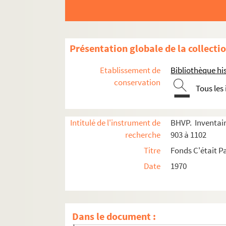
e
Carrés 903 à 922. 16
arrondissement, bois d
Présentation globale de la collecti
e
e
e
e
e
e
e
Carrés 923 à 942. 4
, 5
, 6
, 7
, 11
,15
et 16
a
Etablissement de
Bibliothèque his
e
e
Carrés 943 à 962. 15
et 16
arrondissements
conservation
Tous les
4-EPF-012-1778-053. Plan de Paris quadrillé p
Carré 943
Intitulé de l'instrument de
BHVP. Inventair
Carré 944
recherche
903 à 1102
Carré 945
Titre
Fonds C'était Pa
Carré 946
Date
1970
Carré 947
Carré 948
Carré 949
Dans le document :
Carré 950