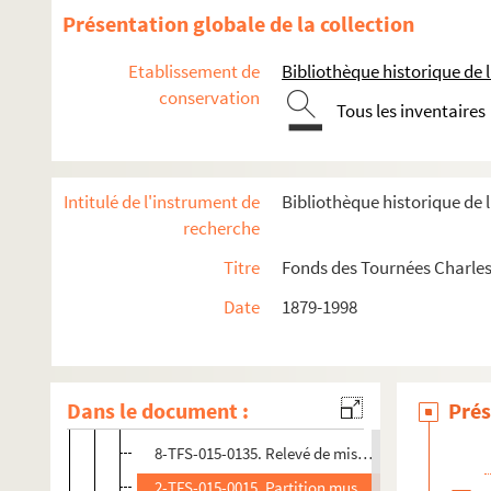
Une nuit chez vous, madame... : pièce en 3 actes. 1
Présentation globale de la collection
La nuit de noces. 1904
Etablissement de
Bibliothèque historique de la
Octave : comédie en 1 acte. 1906
conservation
L'oeil de lynx : comédie en 3 actes
Tous les inventaires
L'oiseau blessé : comédie en 4 actes. 1908
Les oiseaux de passage : pièce en 4 actes. 1904
Intitulé de l'instrument de
Bibliothèque historique de l
On a trouvé une femme nue : comédie en 3 actes. 1
recherche
On demande des comptes. 1939
Titre
Fonds des Tournées Charles
L'orgie romaine
Date
1879-1998
Le pacha : comédie en 2 actes en prose. 1911
Le pain dur : drame en 3 actes. 1949
Le palace de justice
Dans le document :
Prés
4-TFS-015-0405 à 4-TFS-015-0407. Relevés de mise
8-TFS-015-0135. Relevé de mise en scène. 2
2-TFS-015-0015. Partition musicale