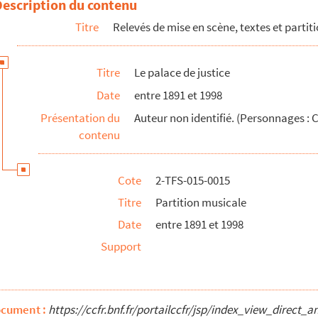
Description du contenu
Titre
Relevés de mise en scène, textes et partit
es. 1907
Titre
Le palace de justice
Date
entre 1891 et 1998
Présentation du
Auteur non identifié. (Personnages : C
contenu
Cote
2-TFS-015-0015
Titre
Partition musicale
Date
entre 1891 et 1998
Support
ocument :
https://ccfr.bnf.fr/portailccfr/jsp/index_view_dire
n vers et en prose en 4 actes