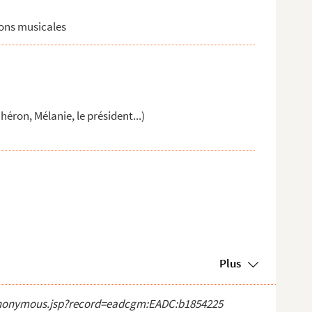
ions musicales
héron, Mélanie, le président...)
Plus
ct_anonymous.jsp?record=eadcgm:EADC:b1854225