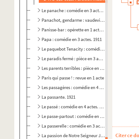
Le panache : comédie en 3 actes. 1875
Panachot, gendarme : vaudeville militaire en 3 act
Panisse-bar : opérette en 1 acte. 1933
Papa : comédie en 3 actes. 1911
Le paquebot Tenacity : comédie en 3 actes. 1920
Le paradis fermé : pièce en 3 actes. 1921
Les parents terribles : pièce en 3 actes. 1938
Paris qui passe ! : revue en 1 acte
Les passagères : comédie en 4 actes. 1906
La passante. 1921
Le passé : comédie en 4 actes. 1897
Le passe-partout : comédie en 3 actes. 1908
La passerelle : comédie en 3 actes. 1902
Citer ce d
La passion de Notre Seigneur Jésus Christ : drame e