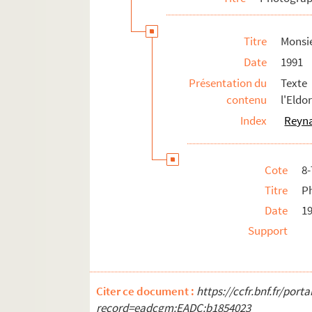
Titre
Monsi
Date
1991
Présentation du
Texte
contenu
l'Eldo
Index
Reyna
Cote
8
Titre
P
Date
1
Support
Citer ce document :
https://ccfr.bnf.fr/por
record=eadcgm:EADC:b1854023