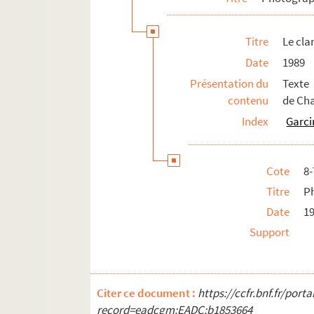
Potins d'enfer. 1996
Titre
Le cla
La reine morte : pièce en 3 actes. 1942
Date
1989
La répétition ou l'amour impuni. 195
Présentation du
Texte 
Le retour en Touraine. 1993
contenu
de Cha
Sans rancune. 1992
Index
Garci
Le tourniquet. 1973
Treize à table : comédie gaie en 3 act
Cote
8
Volpone : comédie en 5 actes. 1928
Titre
P
Vos gueules les mouettes. 1971
Date
1
Pièce non identifiée.1
Support
Pièce non identifiée. 2
Pièce non identifiée. 3
Pièce non identifiée. 4
Citer ce document :
https://ccfr.bnf.fr/por
Pièce non identifiée. 5
record=eadcgm:EADC:b1853664