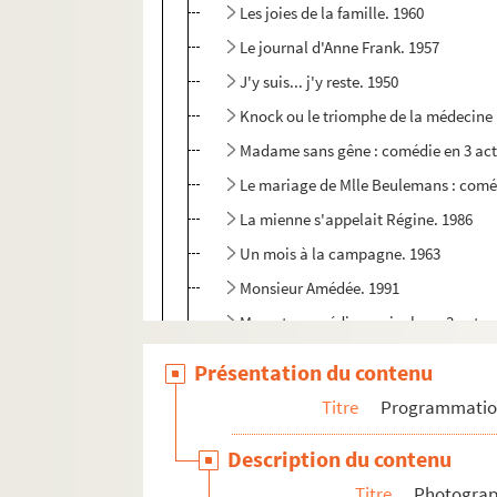
Les joies de la famille. 1960
Le journal d'Anne Frank. 1957
J'y suis... j'y reste. 1950
Knock ou le triomphe de la médecine 
Madame sans gêne : comédie en 3 act
Le mariage de Mlle Beulemans : coméd
La mienne s'appelait Régine. 1986
Un mois à la campagne. 1963
Monsieur Amédée. 1991
Mozart : comédie musicale en 3 actes
Ne coupez pas mes arbres. 1973
Présentation du contenu
Patate : pièce en 3 actes. 1957
Titre
Programmati
La petite hutte. 1947
Description du contenu
Piège pour un homme seul. 1960
Titre
Photograph
Les portes claquent : comédie en 3 ac