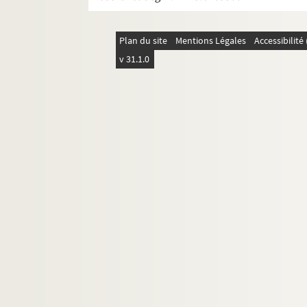
Pièce non identifiée. 6
Pièce non identifiée. 7
Plan du site
Mentions Légales
Accessibilit
Photographies, portraits
v 31.1.0
Inventaire des archives Tournées Baret