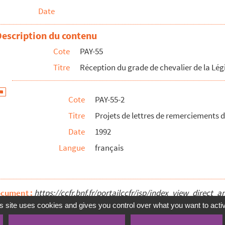
Date
Description du contenu
Cote
PAY-55
Titre
Réception du grade de chevalier de la Lé
es Lettres
honneur
Cote
PAY-55-2
é par Catherine Paysan
Titre
Projets de lettres de remerciements 
aysan
Date
1992
Langue
français
eur
ocument :
https://ccfr.bnf.fr/portailccfr/jsp/index_view_dire
s site uses cookies and gives you control over what you want to acti