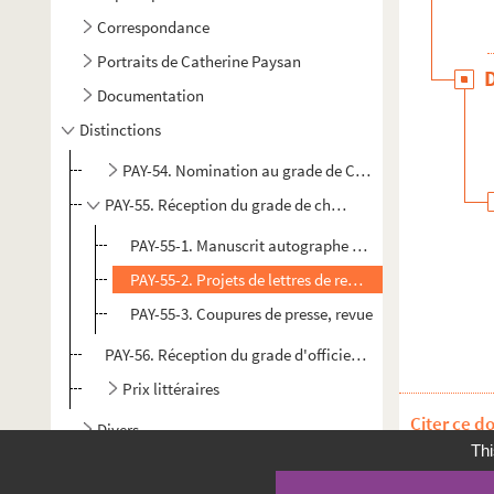
Correspondance
Portraits de Catherine Paysan
Documentation
Distinctions
PAY-54. Nomination au grade de Chevalier des Arts et d
PAY-55. Réception du grade de chevalier de la Légion d'
PAY-55-1. Manuscrit autographe du discours prononc
PAY-55-2. Projets de lettres de remerciements de C. P
PAY-55-3. Coupures de presse, revue
PAY-56. Réception du grade d'officier de la légion d'honn
Prix littéraires
Citer ce d
Divers
Thi