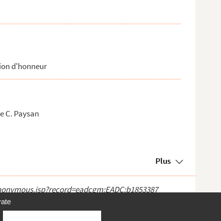
gion d'honneur
de C. Paysan
Plus
ct_anonymous.jsp?record=eadcgm:EADC:b1853387
vate