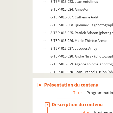
8-TEP-015-023. Jean Antolinos
8-TEP-015-024. Anne Aor
8-TEP-015-607. Catherine Arditi
8-TEP-015-608. Quenneville (photograp
8-TEP-015-025. Patrick Brisson (photog
8-TEP-015-026. Marie-Thérèse Arène
8-TEP-015-027. Jacques Arney
8-TEP-015-028. André Nisak (photograph
8-TEP-015-029. Agence Tolomei (photogr
8-TEP-015-030. Jean-François Delon (ph
8-TEP-015-031. André Nisak (photograph
Présentation du contenu
8-TEP-015-032. Brigitte Auber
Titre
Programmati
8-TEP-015-033. Nogrady (photographe).
8-TEP-015-034. Studio G. Marant (phot
Description du contenu
4-TEP-015-067. Pascale Audret
Titre
Photograph