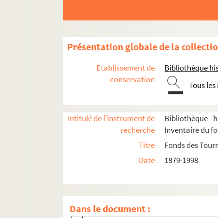
Présentation globale de la collecti
Etablissement de
Bibliothèque his
Administration
conservation
Tous les
Programmation
Affiches
Intitulé de l'instrument de
Bibliothèque h
Journal des tournées
recherche
Inventaire du f
Programmes
Titre
Fonds des Tour
Relevés de mise en scène, textes et parti
Date
1879-1998
Photographies de scènes et de décors
Photographies, portraits
4-TEP-015-127. Bernard Ladoux (photogr
Dans le document :
8-TEP-015-012. Patrick Abrial