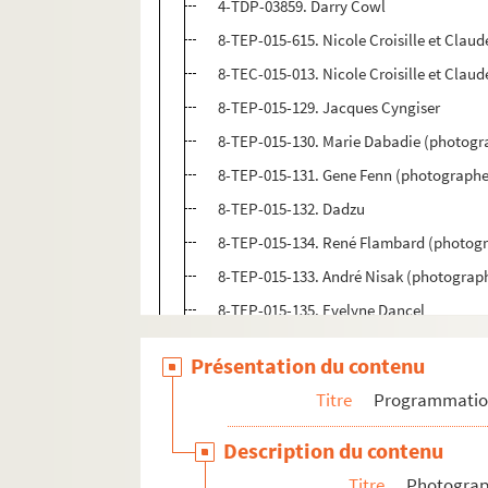
4-TDP-03859. Darry Cowl
8-TEP-015-615. Nicole Croisille et Claud
8-TEC-015-013. Nicole Croisille et Claud
8-TEP-015-129. Jacques Cyngiser
8-TEP-015-130. Marie Dabadie (photogr
8-TEP-015-131. Gene Fenn (photographe
8-TEP-015-132. Dadzu
8-TEP-015-134. René Flambard (photogr
8-TEP-015-133. André Nisak (photograp
8-TEP-015-135. Evelyne Dancel
8-TEP-015-136. Jean Vilez (photographe
Présentation du contenu
8-TEP-015-137. André Nisak (photograp
Titre
Programmati
8-TEP-015-138. Monique Darpy
8-TEP-015-640. Jean-Pierre Darras
Description du contenu
8-TEP-015-139. Raymond Voinquel (phot
Titre
Photograph