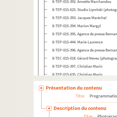
8-TEP-015-392. Annette Marchandou
8-TEP-015-625. Studio Lipnitski (photo
8-TEP-015-393. Jacques Maréchal
8-TEP-015-394. Marion Margyl
8-TEP-015-395. Agence de presse Bernan
8-TEP-015-444. Marie-Laurence
8-TEP-015-396. Agence de presse Bernan
8-TEC-015-018. Gérard Neveu (photograp
8-TEP-015-397. Christian Marin
8-TEP-015-635. Christian Marin
8-TEP-015-398. Jacques Marin
Présentation du contenu
4-TEP-015-090. Jacques Marin
Titre
Programmati
8-TEP-015-399. André Nisak (photograp
8-TEP-015-400. Yves Marmey
Description du contenu
8-TEP-015-401. André Nisak (photograph
Titre
Photograph