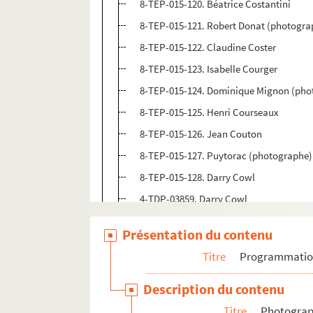
8-TEP-015-120. Béatrice Costantini
8-TEP-015-121. Robert Donat (photogra
8-TEP-015-122. Claudine Coster
8-TEP-015-123. Isabelle Courger
8-TEP-015-124. Dominique Mignon (pho
8-TEP-015-125. Henri Courseaux
8-TEP-015-126. Jean Couton
8-TEP-015-127. Puytorac (photographe)
8-TEP-015-128. Darry Cowl
4-TDP-03859. Darry Cowl
8-TEP-015-615. Nicole Croisille et Claud
Présentation du contenu
8-TEC-015-013. Nicole Croisille et Claud
Titre
Programmati
8-TEP-015-129. Jacques Cyngiser
8-TEP-015-130. Marie Dabadie (photogr
Description du contenu
8-TEP-015-131. Gene Fenn (photographe
Titre
Photograph