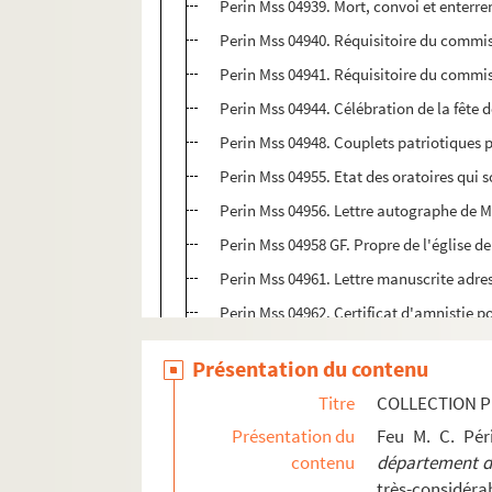
Perin Mss 04939. Mort, convoi et enter
Perin Mss 04940. Réquisitoire du commiss
Perin Mss 04941. Réquisitoire du commis
Perin Mss 04944. Célébration de la fête d
Perin Mss 04948. Couplets patriotiques po
Perin Mss 04955. Etat des oratoires qui s
Perin Mss 04956. Lettre autographe de M.
Perin Mss 04958 GF. Propre de l'église d
Perin Mss 04961. Lettre manuscrite adres
Perin Mss 04962. Certificat d'amnistie pou
Perin Mss 04964 GF. Rapport du citoyen Q
Présentation du contenu
Perin Mss 04965. Dissertation sur le temp
Titre
COLLECTION P
Perin Mss 04966. Procès-verbal de la pre
Présentation du
Feu M. C. Pé
Perin Mss 04978 GF. Registre des délibér
contenu
département de
Perin Mss 04981. Annales soissonnaises, 
très-considérab