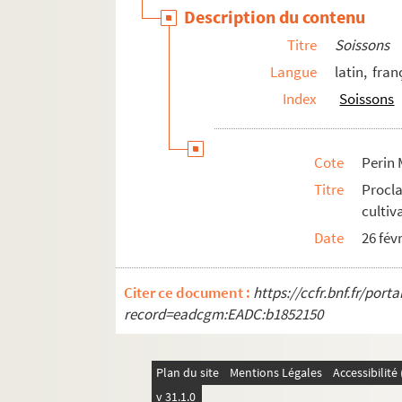
Perin Mss 05022. Description de Soissons 
Description du contenu
Perin Mss 05024. Règlements généraux du
Titre
Soissons
Perin Mss 05025. Notes sur Soissons, par
Langue
latin, fran
Perin Mss 05027. Notice sur les Hospices
Index
Soissons
Perin Mss 05029. Précis de la vie publiq
Perin Mss 05031. Discours prononcé par M
Cote
Perin 
Perin Mss 05032 GF. Notice historique sur
Titre
Procla
Perin Mss 05039. Récit abrégé des évènem
cultiv
Perin Mss 05040. Délibération du Consei
Date
26 fév
Perin Mss 05043. Lettre de l'abbé de Mont
Perin Mss 05046. Lettre circulaire de M. 
Citer ce document :
https://ccfr.bnf.fr/por
record=eadcgm:EADC:b1852150
Perin Mss 05048. Extrait, en ce qui concer
Perin Mss 05049. Rapport sur les pertes
Perin Mss 05050. Rapport au Conseil d'ar
Plan du site
Mentions Légales
Accessibilit
v 31.1.0
Perin Mss 05051. Adresse du Conseil d'a