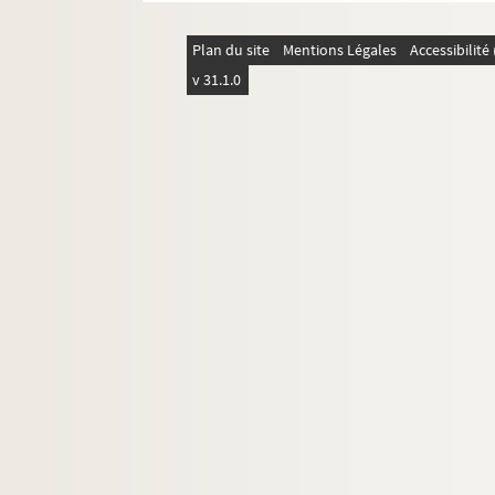
Perin Mss 04981. Annales soissonnaises, 
Plan du site
Mentions Légales
Accessibilit
Perin Mss 04982. Vers chantés, le 11 ther
v 31.1.0
Perin Mss 04985. Requête de la ville de 
Perin Mss 04987. Notice historique sur S
Perin Mss 04988. Notice historique sur c
Perin Mss 04989 GF. Notes sur la cathéd
Perin Mss 04995. Chansons sur l'Académ
Perin Mss 04998. Lettre autographe de Luc
Perin Mss 05007. Opinion touchant le peu
Perin Mss 05008. Mémoires et notes sur la
Perin Mss 05009. Notice sur les ancienne
Perin Mss 05010. Notice sur les monumen
Perin Mss 05011. Notice sur les monumen
Perin Mss 05020. Pétition au ministre de