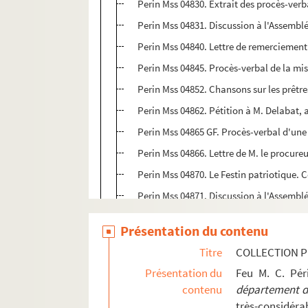
Perin Mss 04830. Extrait des procès-verba
Perin Mss 04831. Discussion à l'Assemblé
Perin Mss 04840. Lettre de remerciement 
Perin Mss 04845. Procès-verbal de la mise 
Perin Mss 04852. Chansons sur les prêtre
Perin Mss 04862. Pétition à M. Delabat, 
Perin Mss 04865 GF. Procès-verbal d'une 
Perin Mss 04866. Lettre de M. le procure
Perin Mss 04870. Le Festin patriotique. 
Perin Mss 04871. Discussion à l'Assembl
Perin Mss 04872. Discussion à l'Assemb
Présentation du contenu
Perin Mss 04880. Lettre de M. Quinette,
Titre
COLLECTION P
Perin Mss 04882. Dénonciation faite à la
Présentation du
Feu M. C. Pé
Perin Mss 04885. Mission donnée à J.F.Pa
contenu
département de
Perin Mss 04886. Dénonciation de la Socié
très-considérab