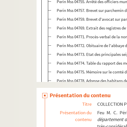
Perin Mss 04755. Arrêté des officiers m
Perin Mss 04757. Brevet sur parchemin de
Perin Mss 04759. Brevet d'avocat sur pa
Perin Mss 04769. Extrait des registres d
Perin Mss 04771. Procès-verbal de la n
Perin Mss 04772. Obituaire de l'abbaye 
Perin Mss 04773. Etat des principales se
Perin Mss 04774. Table du rapport des me
Perin Mss 04775. Mémoire sur le comté d
Perin Mss 04778. Adresse des habitans de
Perin Mss 04786. Protestation d'un certa
Présentation du contenu
Perin Mss 04788. Protestation d'habitans
Titre
COLLECTION P
Perin Mss 04802. Adresse des juges cons
Présentation du
Feu M. C. Pé
Perin Mss 04805. Lettre de M. Brayer, su
contenu
département de
Perin Mss 04806. Observations importante
très-considérab