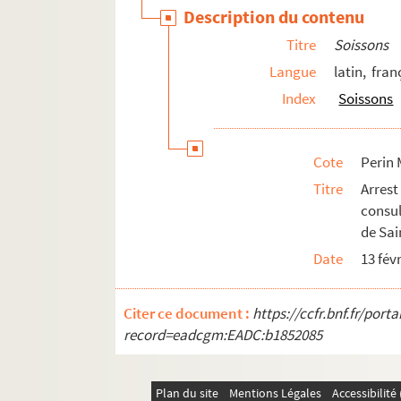
Perin Mss 04865 GF. Procès-verbal d'une 
Description du contenu
Perin Mss 04866. Lettre de M. le procure
Titre
Soissons
Perin Mss 04870. Le Festin patriotique. 
Langue
latin, fran
Perin Mss 04871. Discussion à l'Assembl
Index
Soissons
Perin Mss 04872. Discussion à l'Assemb
Perin Mss 04880. Lettre de M. Quinette,
Cote
Perin 
Perin Mss 04882. Dénonciation faite à la
Titre
Arres
Perin Mss 04885. Mission donnée à J.F.Pa
consu
Perin Mss 04886. Dénonciation de la Socié
de Sai
Perin Mss 04887. Lettre du ministre de l
Date
13 fév
Perin Mss 04891. Procession de la déess
Citer ce document :
https://ccfr.bnf.fr/por
Perin Mss 04908. Proclamation des admin
record=eadcgm:EADC:b1852085
Perin Mss 04909. Liste, d'après un manusc
Perin Mss 04911. Arrêté du Comité de lég
Plan du site
Mentions Légales
Accessibilit
Perin Mss 04913. Arrêté du directoire du