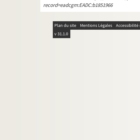
record=eadcgm:EADC:b1851966
Plan du site
Mentions Légales
Accessibilit
v 31.1.0