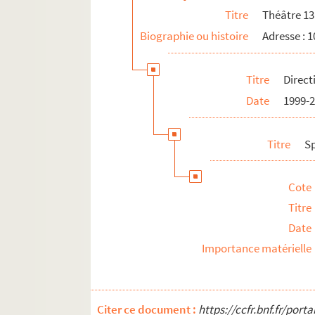
Titre
Théâtre 13
Biographie ou histoire
Adresse : 
Titre
Direct
Date
1999-
Titre
S
Cote
Titre
Date
Importance matérielle
Citer ce document :
https://ccfr.bnf.fr/por