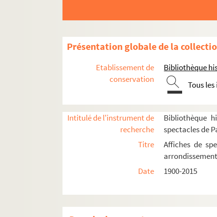
4-AFF-002388-(20). Les femmes s
4-AFF-002388-(21). Les forains
4-AFF-002388-(22). Fric-frac
Présentation globale de la collecti
4-AFF-002388-(23). George Dand
Etablissement de
Bibliothèque his
4-AFF-002388-(24). Gengis Khan
conservation
Tous les
4-AFF-002388-(25). Grand-peur et
4-AFF-002388-(57). Hommage à 
Intitulé de l'instrument de
Bibliothèque hi
4-AFF-002388-(26). Iphigénie
recherche
spectacles de P
4-AFF-002388-(27). Je pense à toi
Titre
Affiches de spe
4-AFF-002388-(41). le jeu des rôle
arrondissemen
4-AFF-002388-(28). Lysistrata (la
Date
1900-2015
4-AFF-002388-(29). MacBett
4-AFF-002388-(30). Le mandat
4-AFF-002388-(31). Le mariage d