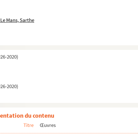
 Le Mans, Sarthe
926-2020)
926-2020)
s isolés
entation du contenu
ophoniques ou télévisuelles
Titre
Œuvres