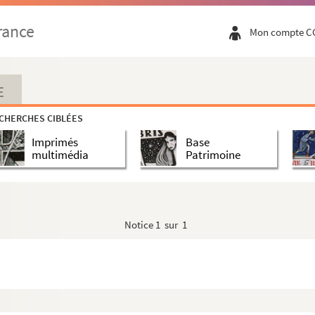
rance
Mon compte C
E
CHERCHES CIBLÉES
Imprimés
Base
multimédia
Patrimoine
Notice
1 sur 1