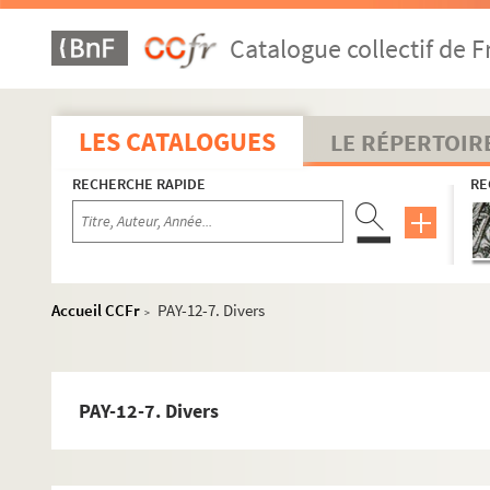
Catalogue collectif de F
LES CATALOGUES
LE RÉPERTOIR
RECHERCHE RAPIDE
RE
Œuvres
Accueil CCFr
PAY-12-7. Divers
>
Œuvres littéraires
Poésie
PAY-12-7. Divers
Romans et nouvelles
PAY-5. Nous autres les Sanchez