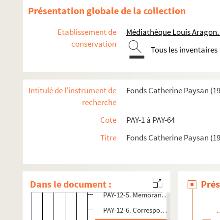
PAY-6. Histoire d'une salamandre
Présentation globale de la collection
PAY-7. Je m'appelle Jéricho
Etablissement de
Médiathèque Louis Aragon.
PAY-8. Les faiseurs de chance
conservation
PAY-9. Les feux de la Chandeleur
Tous les inventaires
PAY-10. Le Nègre de Sables
PAY-11. Comme l'or d'un anneau
Intitulé de l'instrument de
Fonds Catherine Paysan (1
PAY-12. L'empire du taureau
recherche
Manuscrits
Cote
PAY-1 à PAY-64
Réception
Titre
Fonds Catherine Paysan (1
Roman
PAY-12-3. Coupures de presse et article
PAY-12-4. Présentations d'éditeurs
Dans le document :
Prés
PAY-12-5. Memoranda d'émissions radi
PAY-12-6. Correspondance