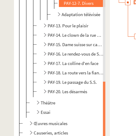
PAY-12-7. Divers
Adaptation télévisée
PAY-13. Pour le plaisir
PAY-14. Le clown de la rue Montorgueil
PAY-15. Dame suisse sur canapé de reps vert
PAY-16. Le rendez-vous de Strasbourg
PAY-17. La colline d'en face
PAY-18. La route vers la fiancée
PAY-19. Le passage du S.S.
PAY-20. Les désarmés
Théâtre
Essai
Œuvres musicales
Causeries, articles