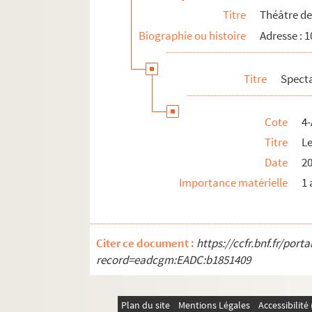
Titre
Théâtre d
Biographie ou histoire
Adresse : 
Titre
Spect
Cote
4-
Titre
Le
Date
2
Importance matérielle
1 
Citer ce document :
https://ccfr.bnf.fr/por
record=eadcgm:EADC:b1851409
Plan du site
Mentions Légales
Accessibilit