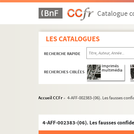
Catalogue co
LES CATALOGUES
RECHERCHE RAPIDE
Imprimés
multimédia
RECHERCHES CIBLÉES
5e arrondissement
Accueil CCFr
4-AFF-002383-(06). Les fausses conf
>
6e arrondissement
7e arrondissement
13e arrondissement
4-AFF-002383-(06). Les fausses confid
Chapelle Saint-Louis de la Salpêtrière