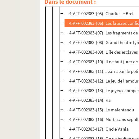
Dans le document :
4-AFF-002383-(04). Caracol bistecol
4-AFF-002383-(05). Charlie Le Bref
4-AFF-002383-(06). Les fausses conf
4-AFF-002383-(07). Les fragments de
4-AFF-002383-(08). Grand théâtre ly
4-AFF-002383-(09). L'île des esclaves
4-AFF-002383-(10). Il ne faut jurer de
4-AFF-002383-(11). Jean-Jean le petit
4-AFF-002383-(12). Le jeu de l'amour
4-AFF-002383-(13). Le joyeux compèr
4-AFF-002383-(14). Ka
4-AFF-002383-(15). Le malentendu
4-AFF-002383-(16). Morts sans sépul
4-AFF-002383-(17). Oncle Vania
4-AFF-002383-(18). On ne badine pa