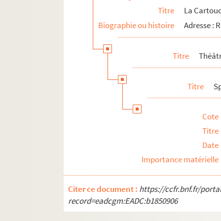
Titre
La Cartou
Biographie ou histoire
Adresse :
Titre
Théâtr
Titre
S
Cote
Titre
Date
Importance matérielle
Citer ce document :
https://ccfr.bnf.fr/por
record=eadcgm:EADC:b1850906