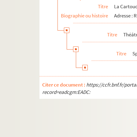
Titre
La Cartou
Biographie ou histoire
Adresse :
Titre
Théâtr
Titre
S
Citer ce document :
https://ccfr.bnf.fr/por
record=eadcgm:EADC: