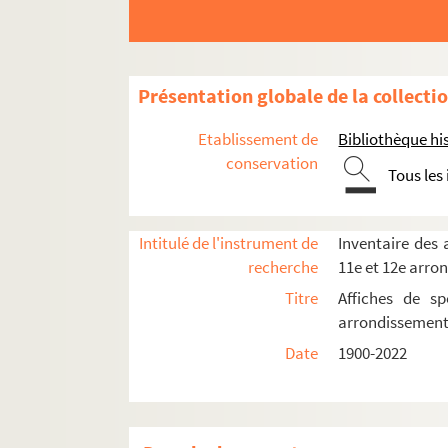
Présentation globale de la collecti
8e arrondissement
Etablissement de
Bibliothèque his
conservation
9e arrondissement
Tous les
10e arrondissement
11e arrondissement
Intitulé de l'instrument de
Inventaire des a
12e arrondissement
recherche
11e et 12e arro
American Center
Titre
Affiches de sp
arrondissemen
Bois de Vincennes. Lac Daumesnil
Date
1900-2022
La Cartoucherie
Théâtre de l'Aquarium
Théâtre du Chaudron