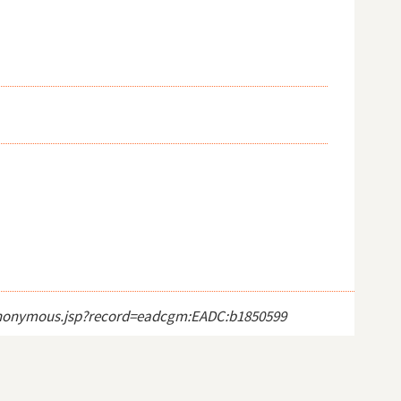
ct_anonymous.jsp?record=eadcgm:EADC:b1850599