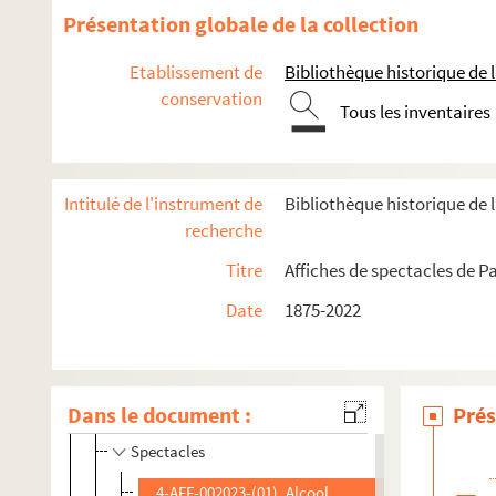
Présentation globale de la collection
2e arrondissement
Au rêve
Etablissement de
Bibliothèque historique de la
conservation
Biothéâtre
Tous les inventaires
Biothéâtre-Opéra
Café-théâtre Le resto show
Intitulé de l'instrument de
Bibliothèque historique de la
Gaumont-Théâtre
recherche
Grand Hall Montorgueil
Titre
Affiches de spectacles de P
Opéra-Comique
Opéra-Studio
Date
1875-2022
Salle Erard
Le Sentier des Halles
Théâtre de l'ABC
Dans le document :
Prés
Spectacles
4-AFF-002023-(01). Alcool