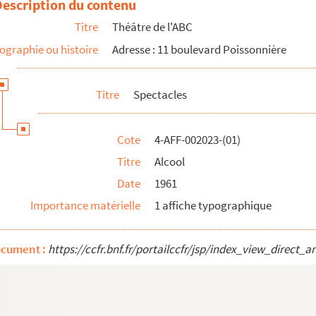
Description du contenu
Titre
Théâtre de l'ABC
ographie ou histoire
Adresse : 11 boulevard Poissonnière
Titre
Spectacles
Cote
4-AFF-002023-(01)
Titre
Alcool
Date
1961
Importance matérielle
1 affiche typographique
ocument :
https://ccfr.bnf.fr/portailccfr/jsp/index_view_dire