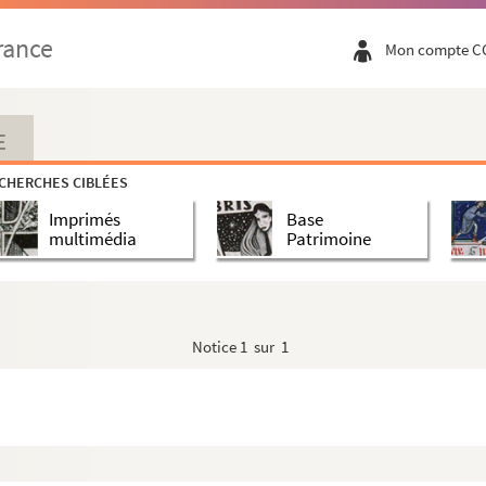
rance
Mon compte C
E
CHERCHES CIBLÉES
Imprimés
Base
multimédia
Patrimoine
Notice
1 sur 1