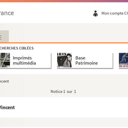
rance
Mon compte C
ton
n der Meulen
E
ssel
CHERCHES CIBLÉES
oise Vatel
Imprimés
Base
multimédia
Patrimoine
e Vattier
ncent
li de Vendeuil
Notice
1 sur 1
Vincent