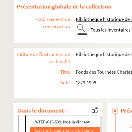
8-TEP-015-587. Laurent Vergez
Présentation globale de la collection
8-TEP-015-588. André Nisak (photographe). Huguette
Etablissement de
Bibliothèque historique de la
8-TEP-015-589. André Nisak (photographe). Marie-Cla
conservation
Tous les inventaires
8-TEP-015-590. Anne Vernon
8-TEP-015-591. Studio Harcourt (photographe). Clair
8-TEP-015-592. Odile Versois
Intitulé de l'instrument de
Bibliothèque historique de l
8-TEP-015-593. Teddy Piaz (photographe). Nicole Verv
recherche
8-TEP-015-594. Photo Pic (photographe). Nelly Vign
Titre
Fonds des Tournées Charles
4-TEP-015-112. Roger Carlet (photographe). Henri Vil
Date
1879-1998
8-TEP-015-595. Teddy Piaz (photographe). Henri Vilbe
8-TEP-015-596. Henri Vilbert
8-TEP-015-597. Claude Mathieu (photographe). Marth
Dans le document :
Prés
8-TEP-015-598. Serge Beauvarlet (photographe). Fran
8-TEP-015-599. Noëlle Vincent
8-TEP-015-600. Photo Pic (photographe). Yves Vincen