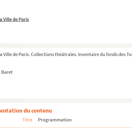
 Vergne
 Ville de Paris
ire Verlène
e Versane
a Ville de Paris. Collections théâtrales. Inventaire du fonds des 
il
on
 Baret
bert
rt
e Villalonga
entation du contenu
ck Villard
Titre
Programmation
t