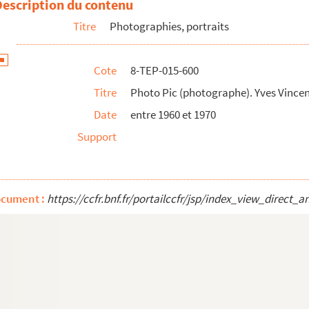
Description du contenu
Titre
Photographies, portraits
a Volkine
Cote
8-TEP-015-600
lkine
Titre
Photo Pic (photographe). Yves Vince
Date
entre 1960 et 1970
Support
ait de comédienne non identifiée
it de comédienne non identifiée
ocument :
https://ccfr.bnf.fr/portailccfr/jsp/index_view_dire
it de comédien non identifié
trait de comédien non identifié