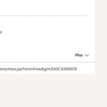
nt
Plus
ct_anonymous.jsp?record=eadcgm:EADC:b1850576