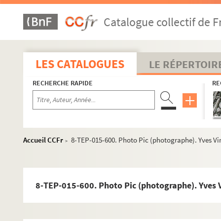
8-TEP-015-575. Martine Vallier
Catalogue collectif de F
8-TEP-015-576. André Nisak (photographe). Jean Val
8-TEP-015-577. André Nisak (photographe). Hervé va
8-TEP-015-578. Dominique Varda
LES CATALOGUES
LE RÉPERTOIR
8-TEP-015-579. André Nisak (photographe). Nicole Va
RECHERCHE RAPIDE
RE
8-TEP-015-580. Studio Harcourt (photographe). Franç
8-TEP-015-581. Claudine Vattier
4-TEP-015-110. Studio Harcourt (photographe). Nicol
4-TEP-015-111. Louis Velle
Accueil CCFr
8-TEP-015-600. Photo Pic (photographe). Yves Vi
>
8-TEP-015-582. Bernard Vauclair (photographe). Maga
8-TEP-015-583. Magali de Vendeuil
8-TEP-015-584. Véronique Véran
8-TEP-015-600. Photo Pic (photographe). Yves 
8-TEP-015-585. Guy Verda
8-TEP-015-586. Nicole Verget