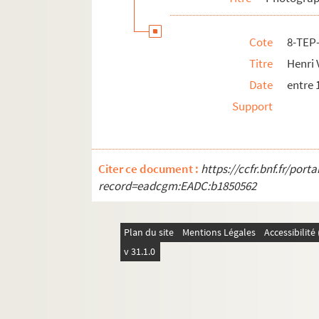
4-TEP-015-131. Portrait de comédiens no
Cote
8-TEP
Inventaire des archives Tournées Baret
Titre
Henri 
Date
entre 
Support
Citer ce document :
https://ccfr.bnf.fr/por
record=eadcgm:EADC:b1850562
Plan du site
Mentions Légales
Accessibilit
v 31.1.0