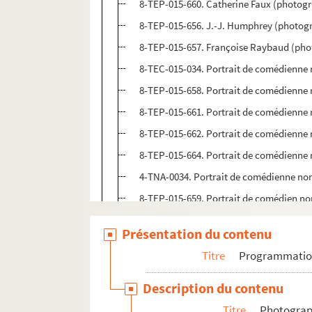
8-TEP-015-660. Catherine Faux (photogr
8-TEP-015-656. J.-J. Humphrey (photogr
8-TEP-015-657. Françoise Raybaud (phot
8-TEC-015-034. Portrait de comédienne n
8-TEP-015-658. Portrait de comédienne n
8-TEP-015-661. Portrait de comédienne n
8-TEP-015-662. Portrait de comédienne n
8-TEP-015-664. Portrait de comédienne n
4-TNA-0034. Portrait de comédienne non
8-TEP-015-659. Portrait de comédien non
8-TEP-015-663. Portrait de comédien non
Présentation du contenu
4-TEP-015-130. Portrait de comédien non
Titre
Programmati
4-TEP-015-133. Portrait de comédien non
4-TDP-03855. Portrait de comédien non i
Description du contenu
4-TNA-0033. Portrait de comédien non id
Titre
Photograph