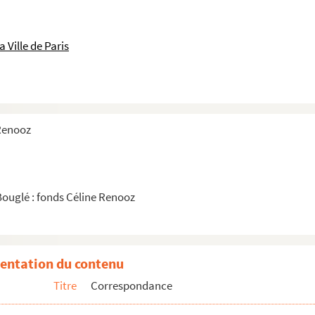
 Ville de Paris
 Renooz
Bouglé : fonds Céline Renooz
entation du contenu
Titre
Correspondance
estions politiques, diplomatiques et économiques