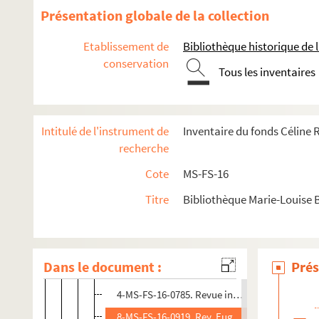
8-MS-FS-16-0910. Renaudet, Georges
Présentation globale de la collection
8-MS-FS-16-0911. Renhas, Monsieur
Etablissement de
Bibliothèque historique de la
8-MS-FS-16-0912. Renon, J.
conservation
Tous les inventaires
4-MS-FS-16-0988. Renoz, Fernand (frère)
8-MS-FS-16-0913. Renoz, Juliette
8-MS-FS-16-1351. Renoz, Louise (mère)
Intitulé de l'instrument de
Inventaire du fonds Céline
8-MS-FS-16-0915. Renoz, Valentine
recherche
4-MS-FS-16-0690. Resseguier, Georges
Cote
MS-FS-16
8-MS-FS-16-0916. Rességuier, Jeanne
Titre
Bibliothèque Marie-Louise 
8-MS-FS-16-0891. Reuhas, Madame
4-MS-FS-16-0691. Revel, Gaston
8-MS-FS-16-0917. Réville, Louise
Dans le document :
Prés
4-MS-FS-16-0692. Révillon, Tony
4-MS-FS-16-0785. Revue internationale des qu
8-MS-FS-16-0919. Rey, Eugenio