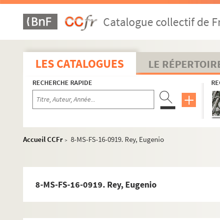
8-MS-FS-16-0901. Raynaud, Georges
Catalogue collectif de F
8-MS-FS-16-0902. Read, Charles
4-MS-FS-16-0686. Rebière, A.
8-MS-FS-16-0903. Reclus, Elisée
LES CATALOGUES
LE RÉPERTOIR
8-MS-FS-16-0740. La Réforme sociale (revue b
RECHERCHE RAPIDE
RE
8-MS-FS-16-0904. Régine, Anna
8-MS-FS-16-0905. Règne, Dihlea
4-MS-FS-16-0687. Régnier, Monsieur
4-MS-FS-16-0688. Regnier Irving, H. de
Accueil CCFr
8-MS-FS-16-0919. Rey, Eugenio
>
8-MS-FS-16-0906. Rehm, Victor
8-MS-FS-16-0907. Reinack, L.
8-MS-FS-16-0908. Reinwald, Charles
8-MS-FS-16-0919. Rey, Eugenio
8-MS-FS-16-0909. Remember, Madame
4-MS-FS-16-0689. Renaud, Georges