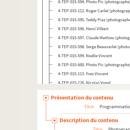
8-TEP-015-594. Photo Pic (photographe)
4-TEP-015-112. Roger Carlet (photograph
8-TEP-015-595. Teddy Piaz (photographe)
8-TEP-015-596. Henri Vilbert
8-TEP-015-597. Claude Mathieu (photog
8-TEP-015-598. Serge Beauvarlet (photo
8-TEP-015-599. Noëlle Vincent
8-TEP-015-600. Photo Pic (photographe)
4-TEP-015-113. Yves Vincent
4-TEP-015-126. Nicolas Vogel
8-TEP-015-601. Carole Bellaiche (photo
Présentation du contenu
8-TEP-015-602. Claudie Bird (photograp
Titre
Programmati
8-TEP-015-603. Anne Wartel
8-TEP-015-604. Arthur Watkyn
Description du contenu
8-TEP-015-605. Marianne Zerbib
Titre
Photograph