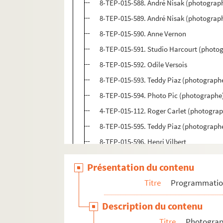
8-TEP-015-588. André Nisak (photograp
8-TEP-015-589. André Nisak (photograph
8-TEP-015-590. Anne Vernon
8-TEP-015-591. Studio Harcourt (photog
8-TEP-015-592. Odile Versois
8-TEP-015-593. Teddy Piaz (photographe)
8-TEP-015-594. Photo Pic (photographe)
4-TEP-015-112. Roger Carlet (photograph
8-TEP-015-595. Teddy Piaz (photographe)
8-TEP-015-596. Henri Vilbert
8-TEP-015-597. Claude Mathieu (photog
Présentation du contenu
8-TEP-015-598. Serge Beauvarlet (photo
Titre
Programmati
8-TEP-015-599. Noëlle Vincent
8-TEP-015-600. Photo Pic (photographe)
Description du contenu
4-TEP-015-113. Yves Vincent
Titre
Photograph