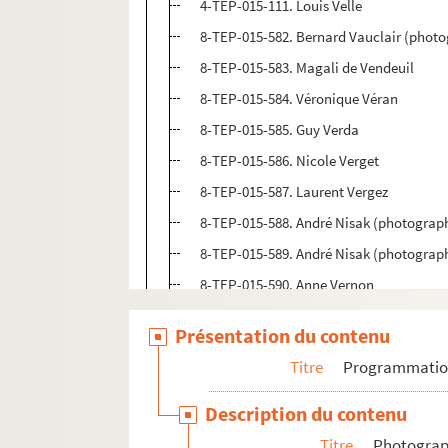
4-TEP-015-111. Louis Velle
8-TEP-015-582. Bernard Vauclair (photo
8-TEP-015-583. Magali de Vendeuil
8-TEP-015-584. Véronique Véran
8-TEP-015-585. Guy Verda
8-TEP-015-586. Nicole Verget
8-TEP-015-587. Laurent Vergez
8-TEP-015-588. André Nisak (photograp
8-TEP-015-589. André Nisak (photograph
8-TEP-015-590. Anne Vernon
8-TEP-015-591. Studio Harcourt (photog
Présentation du contenu
8-TEP-015-592. Odile Versois
Titre
Programmati
8-TEP-015-593. Teddy Piaz (photographe)
8-TEP-015-594. Photo Pic (photographe)
Description du contenu
4-TEP-015-112. Roger Carlet (photograph
Titre
Photograph