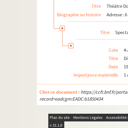
Titre
Théâtre D
Biographie ou histoire
Adresse : 
Titre
Spect
Cote
4-
Titre
D
Date
1
Importance matérielle
1 
Citer ce document :
https://ccfr.bnf.fr/por
record=eadcgm:EADC:b1850434
Plan du site
Mentions Légales
Accessibilit
v 31.1.0