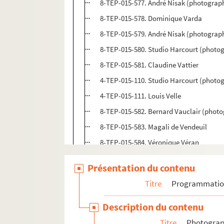
8-TEP-015-577. André Nisak (photograp
8-TEP-015-578. Dominique Varda
8-TEP-015-579. André Nisak (photograph
8-TEP-015-580. Studio Harcourt (photog
8-TEP-015-581. Claudine Vattier
4-TEP-015-110. Studio Harcourt (photog
4-TEP-015-111. Louis Velle
8-TEP-015-582. Bernard Vauclair (photo
8-TEP-015-583. Magali de Vendeuil
8-TEP-015-584. Véronique Véran
8-TEP-015-585. Guy Verda
Présentation du contenu
8-TEP-015-586. Nicole Verget
Titre
Programmati
8-TEP-015-587. Laurent Vergez
8-TEP-015-588. André Nisak (photograp
Description du contenu
8-TEP-015-589. André Nisak (photograph
Titre
Photograph