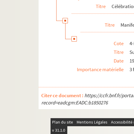
Titre
Célébrati
Titre
Manife
Cote
4
Titre
S
Date
1
Importance matérielle
3 
Citer ce document :
https://ccfr.bnf.fr/por
record=eadcgm:EADC:b1850276
Plan du site
Mentions Légales
Accessibilit
v 31.1.0