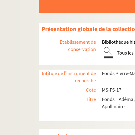
Présentation globale de la collecti
Etablissement de
Bibliothèque his
conservation
Tous les
Guillaume Apollinaire
Intitulé de l'instrument de
Fonds Pierre-M
Œuvres
recherche
Correspondance
Cote
MS-FS-17
Biographie
Titre
Fonds Adéma, 
Portraits
Apollinaire
Etudes
Documents en vente
Célébration et rayonnement