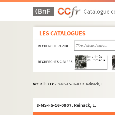
J
Catalogue co
K
L
M
LES CATALOGUES
N
O
RECHERCHE RAPIDE
P
Imprimés
Q
multimédia
RECHERCHES CIBLÉES
R
8-MS-FS-16-0883. Ragon-Hammer
Accueil CCFr
8-MS-FS-16-0907. Reinack, L.
4-MS-FS-16-0674. Raillon, Firmi
>
4-MS-FS-16-0684. Rama, Gilbert
8-MS-FS-16-0894. Ranvier, G.
8-MS-FS-16-0907. Reinack, L.
8-MS-FS-16-0896. Raquerie