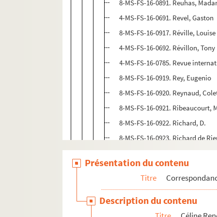
8-MS-FS-16-0891. Reuhas, Mad
4-MS-FS-16-0691. Revel, Gaston
8-MS-FS-16-0917. Réville, Louise
4-MS-FS-16-0692. Révillon, Tony
4-MS-FS-16-0785. Revue internat
8-MS-FS-16-0919. Rey, Eugenio
8-MS-FS-16-0920. Reynaud, Cole
8-MS-FS-16-0921. Ribeaucourt, 
8-MS-FS-16-0922. Richard, D.
8-MS-FS-16-0923. Richard de R
8-MS-FS-16-0924. Richard, Eugè
Présentation du contenu
4-MS-FS-16-0693. Richard, Paul
Titre
Correspondan
8-MS-FS-16-0925. Richard, V.
8-MS-FS-16-0927. Richebourg, E.
Description du contenu
8-MS-FS-16-0928. Richer, Léon
Titre
Céline Re