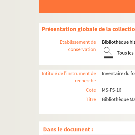
8-MS-FS-16-0895. Raquibel
8-MS-FS-16-0897. Raspail, Mada
8-MS-FS-16-0898. Rattazzi, Mari
Présentation globale de la collecti
8-MS-FS-16-0918. Raulette, Mons
8-MS-FS-16-0899. Raymond-Duval
Etablissement de
Bibliothèque his
8-MS-FS-16-1084. Raynal, Jean
conservation
Tous les
8-MS-FS-16-0901. Raynaud, Geo
8-MS-FS-16-0902. Read, Charles
Intitulé de l'instrument de
Inventaire du f
4-MS-FS-16-0686. Rebière, A.
recherche
8-MS-FS-16-0903. Reclus, Elisée
Cote
MS-FS-16
8-MS-FS-16-0740. La Réforme soc
Titre
Bibliothèque Ma
8-MS-FS-16-0904. Régine, Anna
8-MS-FS-16-0905. Règne, Dihlea
4-MS-FS-16-0687. Régnier, Monsi
Dans le document :
4-MS-FS-16-0688. Regnier Irving,