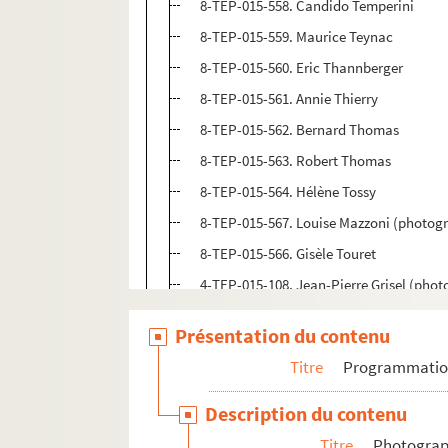
8-TEP-015-558. Candido Temperini
8-TEP-015-559. Maurice Teynac
8-TEP-015-560. Eric Thannberger
8-TEP-015-561. Annie Thierry
8-TEP-015-562. Bernard Thomas
8-TEP-015-563. Robert Thomas
8-TEP-015-564. Hélène Tossy
8-TEP-015-567. Louise Mazzoni (photogr
8-TEP-015-566. Gisèle Touret
4-TEP-015-108. Jean-Pierre Grisel (phot
8-TEP-015-567. Guy Tréjean
Présentation du contenu
8-TEP-015-568. Gaston Vacchia
Titre
Programmati
8-TEP-015-569. Lucienne Chevert (phot
8-TEP-015-570. Jean-Claude Valaury
Description du contenu
4-TEP-015-109. Jean Lenoir (photograph
Titre
Photograph