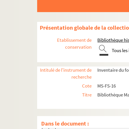
D
E
F
Présentation globale de la collecti
G
Etablissement de
Bibliothèque his
H
conservation
Tous les
I
J
Intitulé de l'instrument de
Inventaire du f
K
recherche
L
Cote
MS-FS-16
M
Titre
Bibliothèque Ma
N
O
P
Dans le document :
Q