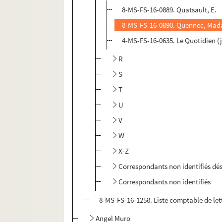
8-MS-FS-16-0889. Quatsault, E.
8-MS-FS-16-0890. Quennec, Ma
4-MS-FS-16-0635. Le Quotidien (
R
S
T
U
V
W
X-Z
Correspondants non identifiés dé
Correspondants non identifiés
8-MS-FS-16-1258. Liste comptable de lett
Angel Muro