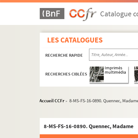
Catalogue co
LES CATALOGUES
Écrits et conférences
RECHERCHE RAPIDE
Correspondance
Imprimés
multimédia
RECHERCHES CIBLÉES
Céline Renooz
Lettres de Céline Renooz
8-MS-FS-16-1245. Récépissés postaux
Accueil CCFr
8-MS-FS-16-0890. Quennec, Madam
>
Lettres à Céline Renooz
A
8-MS-FS-16-0890. Quennec, Madame
B
C