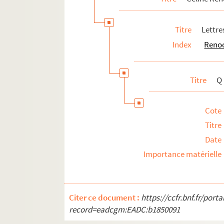
Titre
Lettre
Index
Renoo
Titre
Q
Cote
Titre
Date
Importance matérielle
Citer ce document :
https://ccfr.bnf.fr/por
record=eadcgm:EADC:b1850091