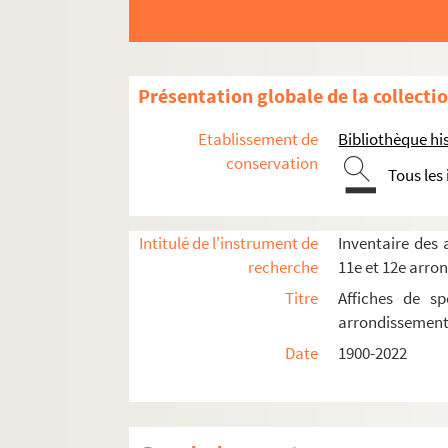
Présentation globale de la collecti
8e arrondissement
Etablissement de
Bibliothèque his
conservation
9e arrondissement
Tous les
10e arrondissement
11e arrondissement
Intitulé de l'instrument de
Inventaire des a
12e arrondissement
recherche
11e et 12e arro
American Center
Titre
Affiches de sp
arrondissemen
Bois de Vincennes. Lac Daumesnil
Date
1900-2022
La Cartoucherie
Les combustibles
Espace Reuilly