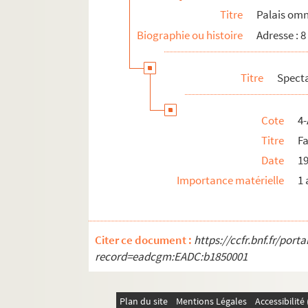
Titre
Palais omn
Biographie ou histoire
Adresse : 
Titre
Spect
Cote
4-
Titre
F
Date
1
Importance matérielle
1 
Citer ce document :
https://ccfr.bnf.fr/por
record=eadcgm:EADC:b1850001
Plan du site
Mentions Légales
Accessibilit