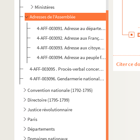
Ministères
Adresses de l'Assemblée
4-AFF-003091. Adresse au département et à la municipa
4-AFF-003092. Adresse aux Français, concernant les m
4-AFF-003093. Adresse aux citoyens de Paris, concern
4-AFF-003094. Adresse au peuple français, concernan
Citer ce d
4-AFF-003095 . Procès-verbal concernant l'approvisionne
4-AFF-003096. Gendarmerie nationale. Tableau des inspe
Convention nationale (1792-1795)
Directoire (1795-1799)
Justice révolutionnaire
Paris
Départements
Domaines nationaux