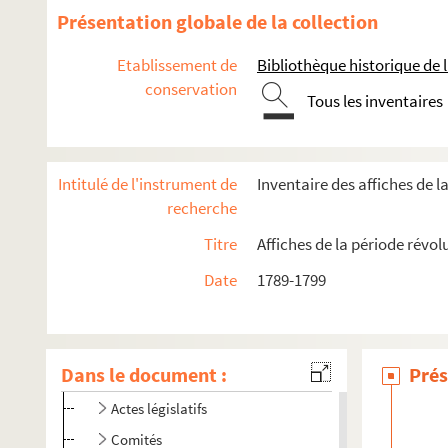
Présentation globale de la collection
Etablissement de
Bibliothèque historique de la
conservation
Tous les inventaires
Intitulé de l'instrument de
Inventaire des affiches de l
recherche
Titre
Affiches de la période révol
Date
1789-1799
Actes de la monarchie
Assemblées nationales constituante et législative (1789-1792
Dans le document :
Prés
2-AFF-000031 ; 4-AFF-002874 ; 4-AFF-002875.
Déclaration d
Actes législatifs
Comités