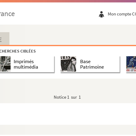
rance
Mon compte C
E
CHERCHES CIBLÉES
Imprimés
Base
multimédia
Patrimoine
Notice
1 sur 1