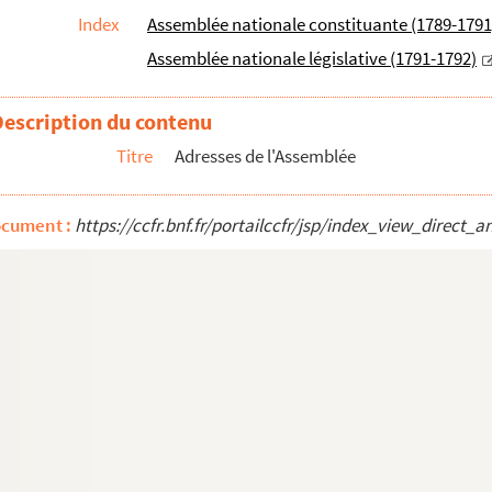
Index
Assemblée nationale constituante (1789-1791
Assemblée nationale législative (1791-1792)
lité de Paris, concernant l'ordre public
Description du contenu
esures à prendre après le 10 août
Titre
Adresses de l'Assemblée
ant le jugement des crimes commis le 10 août
t la formation d'une Convention nationale
ocument :
https://ccfr.bnf.fr/portailccfr/jsp/index_view_dire
ment de Paris
ctions générales dans les départements