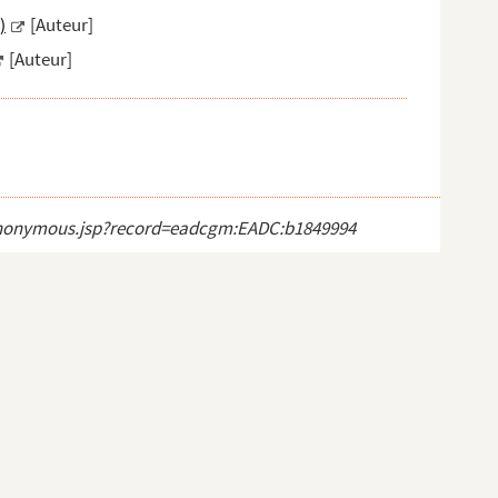
)
[Auteur]
[Auteur]
ct_anonymous.jsp?record=eadcgm:EADC:b1849994