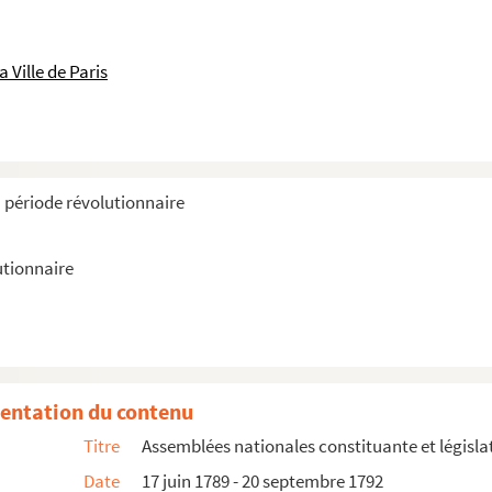
 Ville de Paris
a période révolutionnaire
utionnaire
)
entation du contenu
es droits de l'homme et du citoyen
Titre
Assemblées nationales constituante et législa
Date
17 juin 1789 - 20 septembre 1792