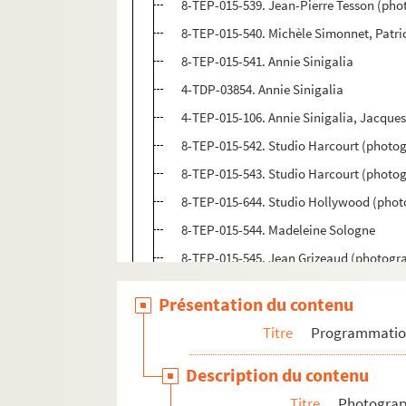
8-TEP-015-539. Jean-Pierre Tesson (ph
8-TEP-015-540. Michèle Simonnet, Patric
8-TEP-015-541. Annie Sinigalia
4-TDP-03854. Annie Sinigalia
4-TEP-015-106. Annie Sinigalia, Jacque
8-TEP-015-542. Studio Harcourt (photog
8-TEP-015-543. Studio Harcourt (photo
8-TEP-015-644. Studio Hollywood (phot
8-TEP-015-544. Madeleine Sologne
8-TEP-015-545. Jean Grizeaud (photogra
8-TEP-015-546. Leni Iselin (photographe
Présentation du contenu
8-TEP-015-547. A. Bastide (photograph
Titre
Programmati
8-TEP-015-548. Studio Vallois (photog
8-TEP-015-549. Georges Spanelly
Description du contenu
8-TEP-015-550. Dominique Mignon (phot
Titre
Photograph