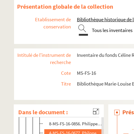
8-MS-FS-16-0893. Pennetier, Léontine
Présentation globale de la collection
8-MS-FS-16-0865. Perrée, Marguerite
Etablissement de
Bibliothèque historique de la
8-MS-FS-16-0863. Perret, Estelle
conservation
Tous les inventaires
8-MS-FS-16-0864. Perrier, Edmond
8-MS-FS-16-1042. Perrin et Cie, éditeurs
8-MS-FS-16-0862. Perronnet, Amélie
Intitulé de l'instrument de
Inventaire du fonds Céline
4-MS-FS-16-0675. Perrot, Irma
recherche
8-MS-FS-16-0858. Perseval, Monsieur
Cote
MS-FS-16
8-MS-FS-16-0859. Petilleau, George
Titre
Bibliothèque Marie-Louise 
8-MS-FS-16-0860. Pettit, Auguste
8-MS-FS-16-0861. Peuvrier, Achille
4-MS-FS-16-0676. Pfinder, Edmond
Dans le document :
Prés
8-MS-FS-16-0857. Philibert, Cécile
8-MS-FS-16-0856. Philippe, Madame
4-MS-FS-16-0677. Philonenbe, Maximilien