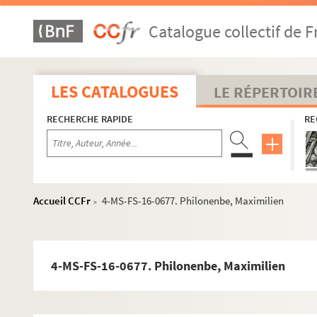
8-MS-FS-16-0844. Pagès de Noyez
Catalogue collectif de F
8-MS-FS-16-1359. Palacio, Manuel del
8-MS-FS-16-0845. Palansi, R.
4-MS-FS-16-0670. Parent, Marie
LES CATALOGUES
LE RÉPERTOIR
8-MS-FS-16-0385. Parren, Callirhoê
RECHERCHE RAPIDE
RE
4-MS-FS-16-0671. Paris, N.
8-MS-FS-16-0846. Pascal, Théophile
8-MS-FS-16-0847. Passy, Frédéric
8-MS-FS-16-0848. Payot, Gustave
Accueil CCFr
4-MS-FS-16-0677. Philonenbe, Maximilien
>
8-MS-FS-16-0849. Peladan
4-MS-FS-16-0672. Pellet, Henri
8-MS-FS-16-0850. Pelletan, Jules
4-MS-FS-16-0677. Philonenbe, Maximilien
4-MS-FS-16-0673. Pelletier d'Escamps, Camill
8-MS-FS-16-0851. Penèque, G.