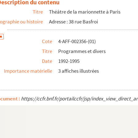
Description du contenu
Titre
Théâtre de la marionnette à Paris
ographie ou histoire
Adresse : 38 rue Basfroi
Cote
4-AFF-002356-(01)
Titre
Programmes et divers
Date
1992-1995
Importance matérielle
3 affiches illustrées
ocument :
https://ccfr.bnf.fr/portailccfr/jsp/index_view_dire