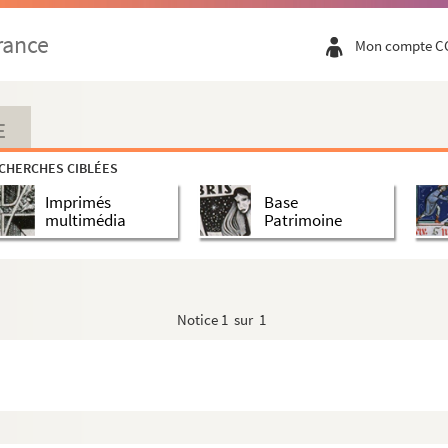
rance
Mon compte C
E
CHERCHES CIBLÉES
Imprimés
Base
multimédia
Patrimoine
Notice
1 sur 1