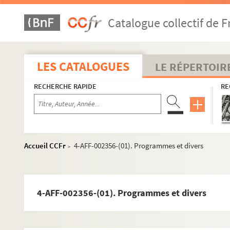
Aktéon Théâtre
Catalogue collectif de F
L'Alhambra
L'Alhambra-Maurice Chevalier
Atelier Bastille
LES CATALOGUES
LE RÉPERTOIR
Atelier de la Bonne Graine
RECHERCHE RAPIDE
RE
L'Auguste théâtre
Le Balajo
Le Bataclan
Café de la danse
Accueil CCFr
4-AFF-002356-(01). Programmes et divers
>
Centre culturel franco-japonais
Cirque d'hiver Bouglione
Comédie Bastille
4-AFF-002356-(01). Programmes et divers
Comédie Nation
Conservatoire Charles Munch