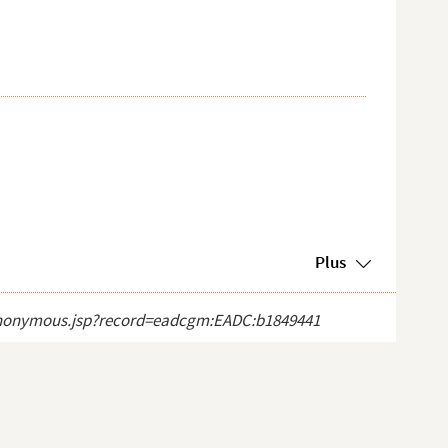
Plus
ct_anonymous.jsp?record=eadcgm:EADC:b1849441