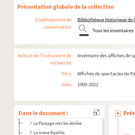
Cyrano-Théâtre
Présentation globale de la collection
Église de la Bastille
Etablissement de
Bibliothèque historique de la
Église Saint-Joseph-des-Nations
conservation
Espace La Comedia
Tous les inventaires
Espace Kiron
Espace Saint-Sabin
Intitulé de l'instrument de
Inventaire des affiches de s
La Fenêtre
recherche
Henri Selmer Paris
Titre
Affiches de spectacles de Pa
Maison des Métallos
Date
1900-2022
Ménagerie de verre
MJC Paris-Mercoeur
O'Berzinc
Dans le document :
Prés
Pan Piper
Le Passage vers les étoiles
La scène Bastille